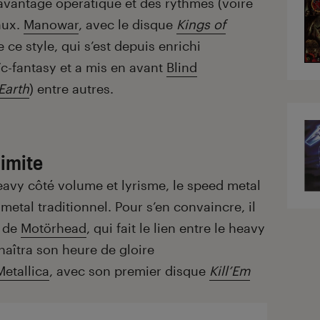
avantage opératique et des rythmes (voire
aux.
Manowar
, avec le disque
Kings of
ce style, qui s’est depuis enrichi
ïc-fantasy et a mis en avant
Blind
Earth
) entre autres.
limite
eavy côté volume et lyrisme, le speed metal
 metal traditionnel. Pour s’en convaincre, il
de
Motörhead
, qui fait le lien entre le heavy
naîtra son heure de gloire
Metallica
, avec son premier disque
Kill’Em