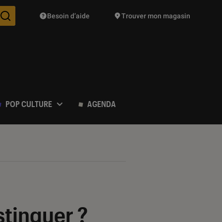
Besoin d’aide
Trouver mon magasin
Des suggestions de produits vont vous être proposées pendant vo
POP CULTURE
AGENDA
stinguer ?