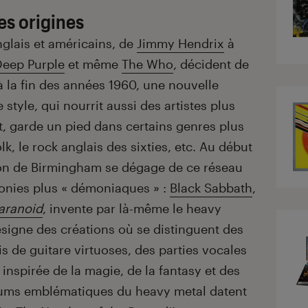
es origines
lais et américains, de
Jimmy Hendrix
à
Deep Purple
et même
The Who
, décident de
 à la fin des années 1960, une nouvelle
 style, qui nourrit aussi des artistes plus
, garde un pied dans certains genres plus
k, le rock anglais des sixties, etc. Au début
on de Birmingham se dégage de ce réseau
monies plus « démoniaques » :
Black Sabbath
,
aranoid
, invente par là-même le heavy
ésigne des créations où se distinguent des
olis de guitare virtuoses, des parties vocales
 inspirée de la magie, de la fantasy et des
lbums emblématiques du heavy metal datent