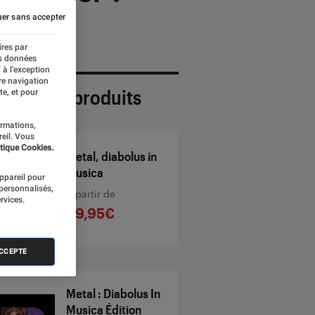
er sans accepter
ires par
es données
 à l’exception
re navigation
ection de produits
te, et pour
ormations,
reil. Vous
tique Cookies.
Metal, diabolus in
musica
appareil pour
 personnalisés,
À partir de
rvices.
39,95€
ACCEPTE
Metal : Diabolus In
Musica Édition