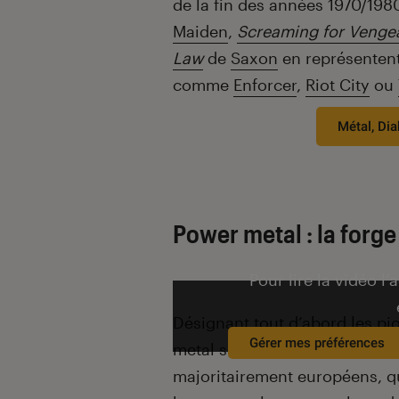
de la fin des années 1970/198
Maiden
,
Screaming for Venge
Law
de
Saxon
en représentent
comme
Enforcer
,
Riot City
ou
Métal, Diab
Power metal : la forge
Pour lire la vidéo l’
Désignant tout d’abord les pio
Gérer mes préférences
metal sert aujourd’hui de ter
majoritairement européens, qu