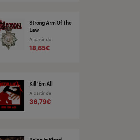
Strong Arm Of The
Law
À partir de
18,65€
Kill 'Em All
À partir de
36,79€
Reign In Blood