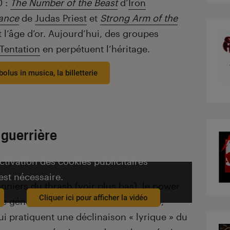
0 :
The Number of the Beast
d’
Iron
ance
de
Judas Priest
et
Strong Arm of the
 l’âge d’or. Aujourd’hui, des groupes
Tentation
en perpétuent l’héritage.
olus in musica, la billetterie
 guerrière
activation des cookies publicitaires
est nécessaire.
nniers du thrash (voir plus bas), le power
Cliquer ici pour afficher la vidéo
me générique pour ranger les groupes,
i pratiquent une déclinaison « lyrique » du