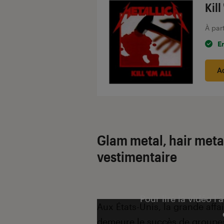
Kill
À par
E
A
Glam metal, hair metal
vestimentaire
Pour lire la vidéo l’
Aux États-Unis, la grande aff
demeure le succès de groupes