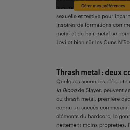
Gérer mes préférences
cuir moulant, des chevelures b
sexuelle et festive pour incarn
Inspirés de formations comme
metal et du hair metal se n
Jovi
et bien sûr les
Guns N’Ro
Thrash metal : deux c
Quelques secondes d’écoute 
In Blood
de
Slayer
, peuvent se
du thrash metal, première déc
connu un succès commercial m
éléments du hardcore, le genr
nettement moins proprettes, l’