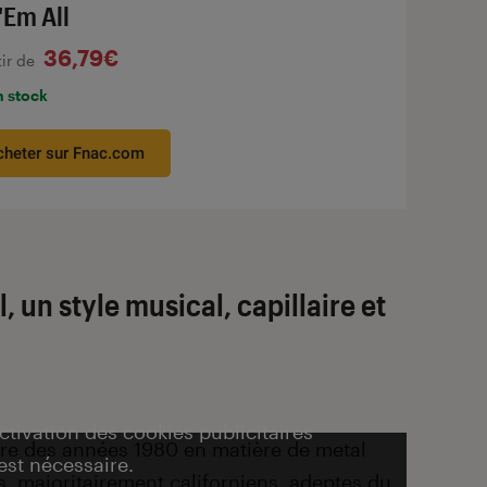
 'Em All
36,79€
tir de
n stock
cheter sur Fnac.com
, un style musical, capillaire et
activation des cookies publicitaires
aire des années 1980 en matière de metal
est nécessaire.
, majoritairement californiens, adeptes du