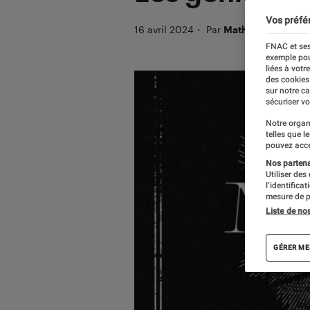
Vos préfé
16 avril 2024
・
Par
Mathieu M.
FNAC et ses
exemple pou
liées à votr
des cookies
sur notre c
sécuriser vo
Notre organ
telles que l
pouvez acce
Nos partenai
Utiliser des
l’identifica
mesure de p
Liste de no
GÉRER ME