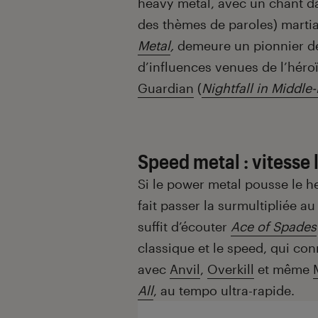
heavy metal, avec un chant d
des thèmes de paroles) marti
Metal
,
demeure un pionnier de 
d’influences venues de l’héro
Guardian
(
Nightfall in Middle-
Speed metal : vitesse 
Si le power metal pousse le h
fait passer la surmultipliée au
suffit d’écouter
Ace of Spades
classique et le speed, qui con
avec
Anvil
,
Overkill
et même
All
, au tempo ultra-rapide.