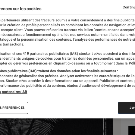
Continu
rences sur les cookies
 partenaires utilisent des traceurs soumis à votre consentement à des fins publicita
r la création de profils personnalisés en combinant les données de navigation et l
e compte client. Vous pouvez refuser les traceurs via le lien "continuer sans accepter"
 nécessaires au fonctionnement optimal de nos services notamment l’aide dans vot
Sél
atalogue et la personnalisation des contenus, l’analyse des performances de notre si
s transactions.
isation et ses
419
partenaires publicitaires (IAB) stockent et/ou accèdent à des inf
es identifiants uniques de cookies pour traiter les données personnelles, sur un appa
pter ou gérer vos préférences en cliquant ci-dessous ou à tout moment dans la
Poli
res publicitaires (IAB) traitent des données selon les finalités suivantes :
 données de géolocalisation précises. Analyser activement les caractéristiques de l’
tion. Stocker et/ou accéder à des informations sur un appareil. Publicités et contenu
erformance des publicités et du contenu, études d’audience et développement de se
s partenaires IAB
S PRÉFÉRENCES
J'