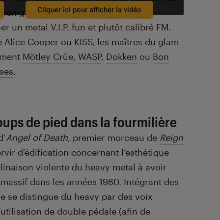
Cliquer ici pour afficher la vidéo
ien garnies et jouant sur l’outrance
er un metal V.I.P. fun et plutôt calibré FM.
 Alice Cooper ou KISS, les maîtres du glam
omment
Mötley Crüe
,
WASP
,
Dokken
ou
Bon
ses
.
oups de pied dans la fourmilière
d’
Angel of Death
, premier morceau de
Reign
rvir d’édification concernant l’esthétique
linaison violente du heavy metal à avoir
assif dans les années 1980. Intégrant des
e se distingue du heavy par des voix
utilisation de double pédale (afin de