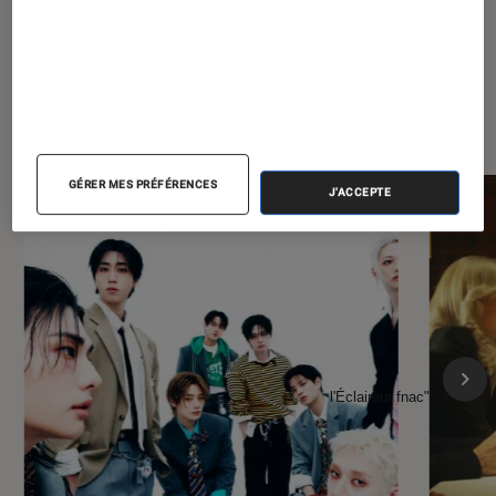
À la une de
VOIR TOUT
l'Éclaireur FNAC
GÉRER MES PRÉFÉRENCES
J'ACCEPTE
l'Éclaireur fnac">