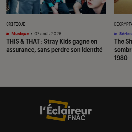
CRITIQUE
DÉCRYPT
Musique
•
07 août. 2026
Séries
THIS & THAT
: Stray Kids gagne en
The S
assurance, sans perdre son identité
sombr
1980