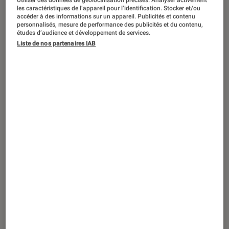
L’application TousAntiCovid a une
Utiliser des données de géolocalisation précises. Analyser activement
les caractéristiques de l’appareil pour l’identification. Stocker et/ou
« utilité marginale » selon la CNIL
accéder à des informations sur un appareil. Publicités et contenu
personnalisés, mesure de performance des publicités et du contenu,
études d’audience et développement de services.
Liste de nos partenaires IAB