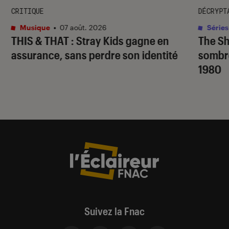
CRITIQUE
DÉCRYPT
Musique
•
07 août. 2026
Séries
THIS & THAT
: Stray Kids gagne en
The S
assurance, sans perdre son identité
sombr
1980
Suivez la Fnac