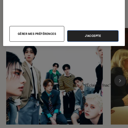
À la une de
VOIR TOUT
l'Éclaireur FNAC
GÉRER MES PRÉFÉRENCES
J'ACCEPTE
l'Éclaireur fnac">