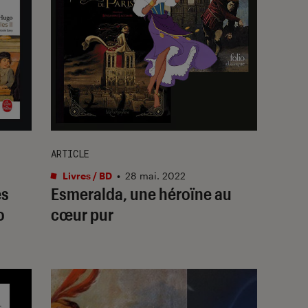
ARTICLE
Livres / BD
•
28 mai. 2022
es
Esmeralda, une héroïne au
o
cœur pur