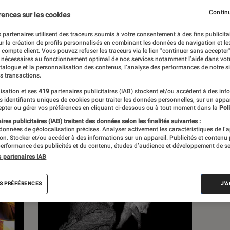
Continu
rences sur les cookies
s
 partenaires utilisent des traceurs soumis à votre consentement à des fins publicita
r la création de profils personnalisés en combinant les données de navigation et l
e compte client. Vous pouvez refuser les traceurs via le lien "continuer sans accepter"
 guides
 nécessaires au fonctionnement optimal de nos services notamment l’aide dans vot
atalogue et la personnalisation des contenus, l’analyse des performances de notre si
s transactions.
isation et ses
419
partenaires publicitaires (IAB) stockent et/ou accèdent à des inf
es identifiants uniques de cookies pour traiter les données personnelles, sur un appa
pter ou gérer vos préférences en cliquant ci-dessous ou à tout moment dans la
Poli
res publicitaires (IAB) traitent des données selon les finalités suivantes :
 données de géolocalisation précises. Analyser activement les caractéristiques de l’
tion. Stocker et/ou accéder à des informations sur un appareil. Publicités et contenu
erformance des publicités et du contenu, études d’audience et développement de se
s partenaires IAB
S PRÉFÉRENCES
J'