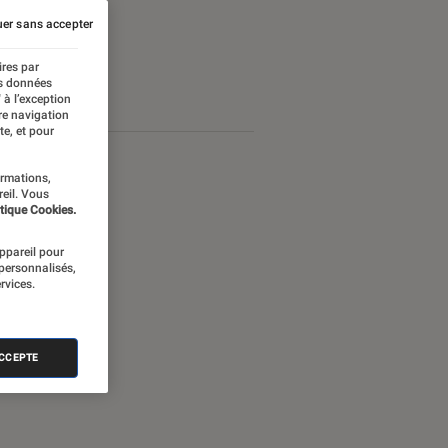
er sans accepter
ires par
es données
 à l’exception
re navigation
te, et pour
ormations,
reil. Vous
tique Cookies.
appareil pour
 personnalisés,
rvices.
ACCEPTE