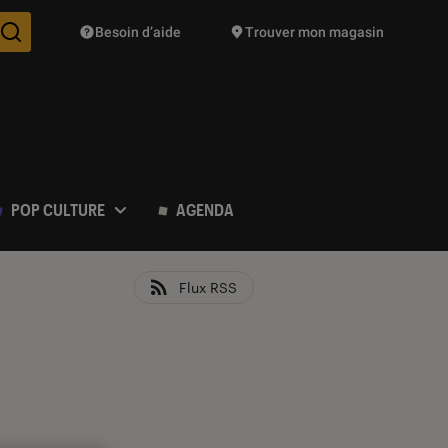
Besoin d’aide
Trouver mon magasin
Des suggestions de produits vont vous être proposées pendant vo
POP CULTURE
AGENDA
Flux RSS