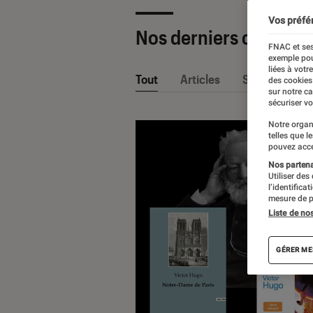
Vos préfé
Nos derniers contenu
FNAC et ses
exemple pou
liées à votr
Tout
Articles
Sélections et
des cookies
sur notre c
sécuriser vo
Notre organ
telles que l
pouvez acce
Nos partenai
Utiliser des
l’identifica
mesure de p
Liste de no
GÉRER ME