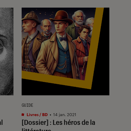
GUIDE
Livres / BD
•
14 jan. 2021
al
[Dossier] : Les héros de la
littérature