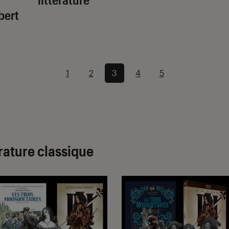
bert
1
2
3
4
5
érature classique