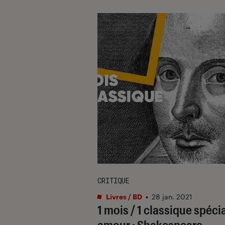
CRITIQUE
Livres / BD
•
28 jan. 2021
1 mois / 1 classique spéci
amour : Shakespeare,