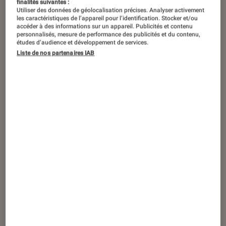
finalités suivantes :
DÉCRYPTAGE
Utiliser des données de géolocalisation précises. Analyser activement
les caractéristiques de l’appareil pour l’identification. Stocker et/ou
Informatique
•
16 juil. 2026
accéder à des informations sur un appareil. Publicités et contenu
Quel écran PC externe choisir pour
personnalisés, mesure de performance des publicités et du contenu,
études d’audience et développement de services.
travailler confortablement dans sa
Liste de nos partenaires IAB
chambre d’étudiant ?