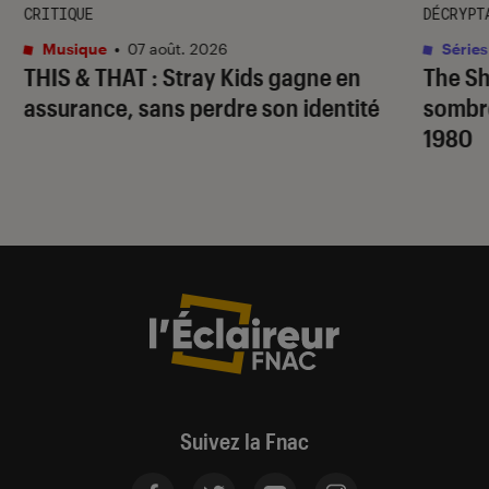
CRITIQUE
DÉCRYPT
Musique
•
07 août. 2026
Séries
THIS & THAT
: Stray Kids gagne en
The S
assurance, sans perdre son identité
sombr
1980
Suivez la Fnac