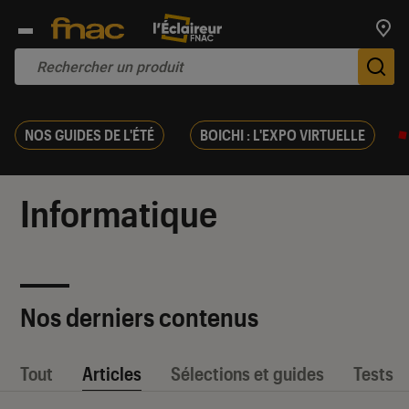
Trouv
De
NOS GUIDES DE L'ÉTÉ
BOICHI : L'EXPO VIRTUELLE
Informatique
Nos derniers contenus
Tout
Articles
Sélections et guides
Tests