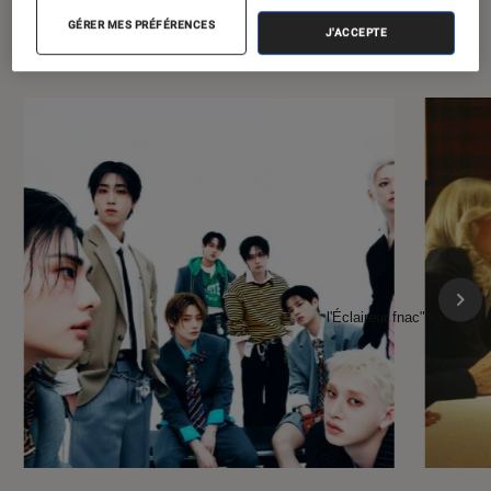
À la une de
VOIR TOUT
GÉRER MES PRÉFÉRENCES
l'Éclaireur FNAC
J'ACCEPTE
l'Éclaireur fnac">