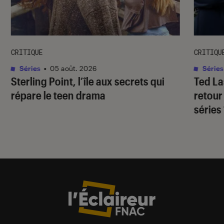
CRITIQUE
CRITIQU
Séries
•
05 août. 2026
Séries
Sterling Point
, l’île aux secrets qui
Ted L
répare le teen drama
retour
séries