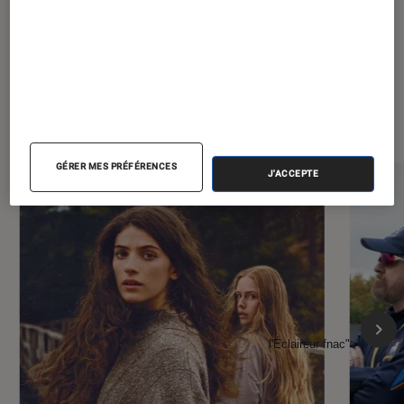
À la une de
VOIR TOUT
l'Éclaireur FNAC
GÉRER MES PRÉFÉRENCES
J'ACCEPTE
l'Éclaireur fnac">