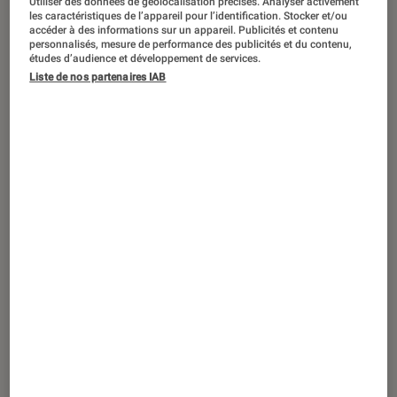
Utiliser des données de géolocalisation précises. Analyser activement
les caractéristiques de l’appareil pour l’identification. Stocker et/ou
accéder à des informations sur un appareil. Publicités et contenu
personnalisés, mesure de performance des publicités et du contenu,
SÉLECTION
études d’audience et développement de services.
Smartphones
•
27 nov. 2025
Liste de nos partenaires IAB
Black Friday : nos meilleures offres
smartphones et objets connectés