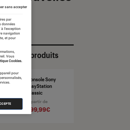
er sans accepter
ires par
es données
 à l’exception
re navigation
te, et pour
ormations,
ection de produits
reil. Vous
tique Cookies.
appareil pour
 personnalisés,
Console Sony
rvices.
PlayStation
Classic
À partir de
ACCEPTE
199,99€