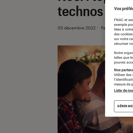
technos
Vos préfé
FNAC et ses
exemple pou
05 décembre 2022
・
Par
Christian Fe
liées à votr
des cookies
sur notre c
sécuriser vo
Notre organ
telles que l
pouvez acce
Nos partenai
Utiliser des
l’identifica
mesure de p
Liste de no
GÉRER ME