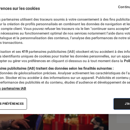
Continu
rences sur les cookies
 partenaires utilisent des traceurs soumis à votre consentement à des fins publicita
r la création de profils personnalisés en combinant les données de navigation et l
rreol
e compte client. Vous pouvez refuser les traceurs via le lien "continuer sans accepter"
 nécessaires au fonctionnement optimal de nos services notamment l’aide dans vot
atalogue et la personnalisation des contenus, l’analyse des performances de notre si
s transactions.
isation et ses
419
partenaires publicitaires (IAB) stockent et/ou accèdent à des inf
Sél
es identifiants uniques de cookies pour traiter les données personnelles, sur un appa
pter ou gérer vos préférences en cliquant ci-dessous ou à tout moment dans la
Poli
res publicitaires (IAB) traitent des données selon les finalités suivantes :
 données de géolocalisation précises. Analyser activement les caractéristiques de l’
tion. Stocker et/ou accéder à des informations sur un appareil. Publicités et contenu
erformance des publicités et du contenu, études d’audience et développement de se
s partenaires IAB
S PRÉFÉRENCES
J'