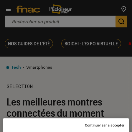
Trouv
De
NOS GUIDES DE L'ÉTÉ
BOICHI : L'EXPO VIRTUELLE
Tech
Smartphones
SÉLECTION
Les meilleures montres
connectées du moment
Continuer sans accepter
29 novembre 2019
・
Par
Christian Ferreol