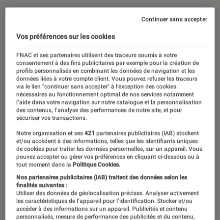
22 août 2023
・
Par
Valentin Boulet
Continuer sans accepter
Vos préférences sur les cookies
Le Podcast Tech
FNAC et ses partenaires utilisent des traceurs soumis à votre
26 épisodes
consentement à des fins publicitaires par exemple pour la création de
profils personnalisés en combinant les données de navigation et les
données liées à votre compte client. Vous pouvez refuser les traceurs
via le lien "continuer sans accepter" à l’exception des cookies
nécessaires au fonctionnement optimal de nos services notamment
Pour votre salon, plutôt
l’aide dans votre navigation sur notre catalogue et la personnalisation
des contenus, l’analyse des performances de notre site, et pour
vidéoprojecteur ou écran plat ? Votre
sécuriser vos transactions.
batterie de PC fatigue, comment la
Notre organisation et ses
421
partenaires publicitaires (IAB) stockent
et/ou accèdent à des informations, telles que les identifiants uniques
ménager ? Appareil photo hybride ou
de cookies pour traiter les données personnelles, sur un appareil. Vous
pouvez accepter ou gérer vos préférences en cliquant ci-dessous ou à
reflex ? Barre de son ou enceintes
tout moment dans la
Politique Cookies.
pour votre télé ? Quel est l’intérêt
Nos partenaires publicitaires (IAB) traitent des données selon les
finalités suivantes :
d’une montre connectée ? Bienvenue
Utiliser des données de géolocalisation précises. Analyser activement
les caractéristiques de l’appareil pour l’identification. Stocker et/ou
dans le Podcast Tech, le nouveau
accéder à des informations sur un appareil. Publicités et contenu
podcast de L’Eclaireur Fnac qui
personnalisés, mesure de performance des publicités et du contenu,