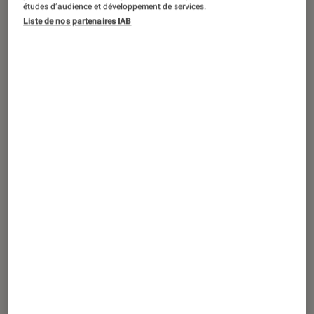
études d’audience et développement de services.
analyse les tendances et vous donne
Liste de nos partenaires IAB
tous les conseils pour bien choisir vos
équipements high-tech.
Introduction