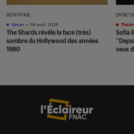
DÉCRYPTAGE
ENTRETI
Séries
•
06 août. 2026
Théâtr
The Shards
révèle la face (très)
Sofia 
sombre du Hollywood des années
“Depuis
1980
veux d