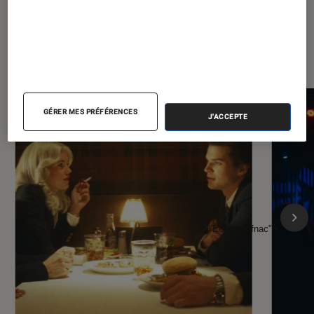
À la une de
VOIR TOUT
l'Éclaireur FNAC
GÉRER MES PRÉFÉRENCES
J'ACCEPTE
l'Éclaireur fnac">