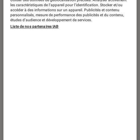
Notre guide des meilleurs livres d’art
Utiliser des données de géolocalisation précises. Analyser activement
les caractéristiques de l’appareil pour l’identification. Stocker et/ou
accéder à des informations sur un appareil. Publicités et contenu
personnalisés, mesure de performance des publicités et du contenu,
études d’audience et développement de services.
Liste de nos partenaires IAB