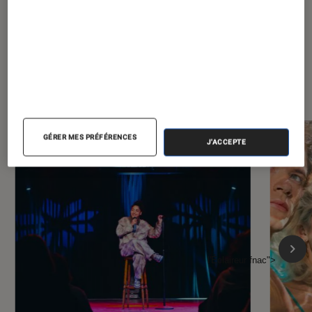
À la une de
VOIR TOUT
l'Éclaireur FNAC
GÉRER MES PRÉFÉRENCES
J'ACCEPTE
l'Éclaireur fnac">