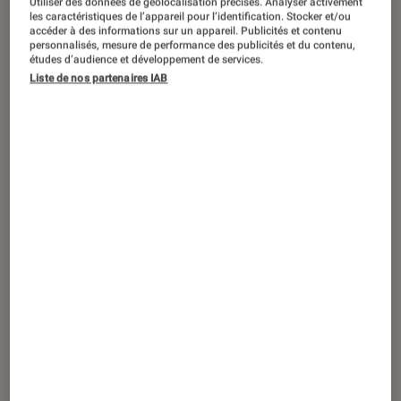
Utiliser des données de géolocalisation précises. Analyser activement
ACTU
les caractéristiques de l’appareil pour l’identification. Stocker et/ou
accéder à des informations sur un appareil. Publicités et contenu
Acessoires vidéo
•
04 fév. 2021
personnalisés, mesure de performance des publicités et du contenu,
Android TV se rapproche de Google TV
études d’audience et développement de services.
Liste de nos partenaires IAB
pour sa nouvelle interface