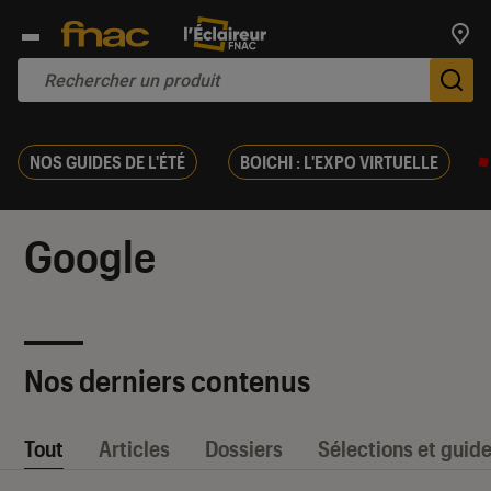
Trouv
De
NOS GUIDES DE L'ÉTÉ
BOICHI : L'EXPO VIRTUELLE
Google
Nos derniers contenus
Tout
Articles
Dossiers
Sélections et guid