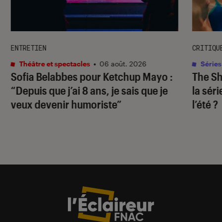
ENTRETIEN
CRITIQU
Théâtre et spectacles
•
06 août. 2026
Séries
Sofia Belabbes pour
Ketchup Mayo
:
The S
“Depuis que j’ai 8 ans, je sais que je
la sér
veux devenir humoriste”
l’été ?