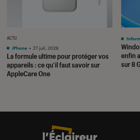
ACTU
Infor
Window
iPhone
•
27 juil. 2026
enfin 
La formule ultime pour protéger vos
sur 8 
appareils : ce qu’il faut savoir sur
AppleCare One