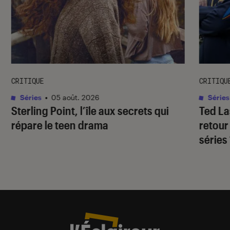
CRITIQUE
CRITIQU
Séries
•
05 août. 2026
Séries
Sterling Point
, l’île aux secrets qui
Ted L
répare le teen drama
retour
séries