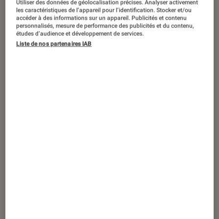
Utiliser des données de géolocalisation précises. Analyser activement
ACTU
les caractéristiques de l’appareil pour l’identification. Stocker et/ou
accéder à des informations sur un appareil. Publicités et contenu
Tech
•
22 oct. 2021
personnalisés, mesure de performance des publicités et du contenu,
Google Docs : le signe @ se transforme
études d’audience et développement de services.
Liste de nos partenaires IAB
en menu universel