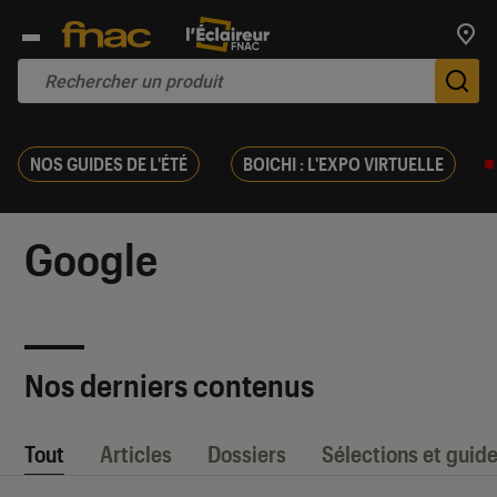
Trouv
De
NOS GUIDES DE L'ÉTÉ
BOICHI : L'EXPO VIRTUELLE
Google
Nos derniers contenus
Tout
Articles
Dossiers
Sélections et guid