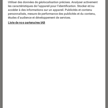
ARTICLE
Utiliser des données de géolocalisation précises. Analyser activement
les caractéristiques de l’appareil pour l’identification. Stocker et/ou
accéder à des informations sur un appareil. Publicités et contenu
Société numérique
•
14 nov. 2021
personnalisés, mesure de performance des publicités et du contenu,
L’Union européenne envisage de réguler
études d’audience et développement de services.
le Net avec deux projets de loi
Liste de nos partenaires IAB