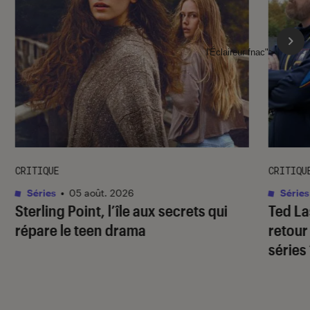
l'Éclaireur fnac">
CRITIQUE
CRITIQU
Séries
•
05 août. 2026
Séries
Sterling Point
, l’île aux secrets qui
Ted L
répare le teen drama
retour
séries