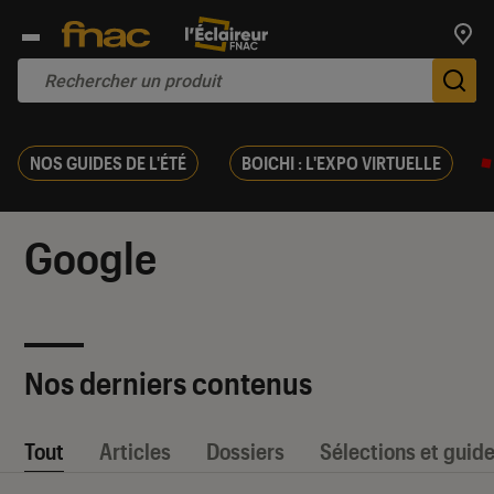
Trouv
De
NOS GUIDES DE L'ÉTÉ
BOICHI : L'EXPO VIRTUELLE
Google
Nos derniers contenus
Tout
Articles
Dossiers
Sélections et guid