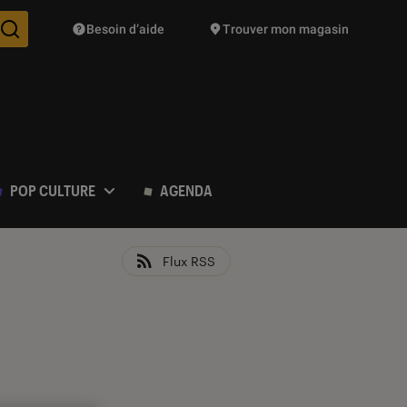
Besoin d’aide
Trouver mon magasin
Des suggestions de produits vont vous être proposées pendant vo
POP CULTURE
AGENDA
Flux RSS