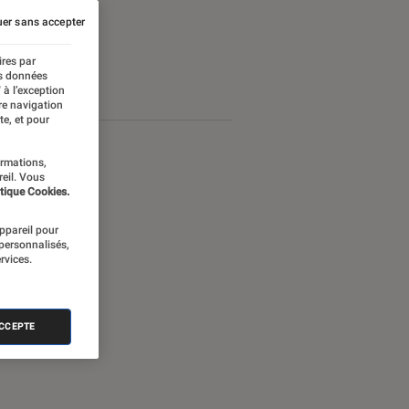
er sans accepter
ires par
es données
 à l’exception
re navigation
te, et pour
ormations,
reil. Vous
tique Cookies.
appareil pour
 personnalisés,
rvices.
ACCEPTE