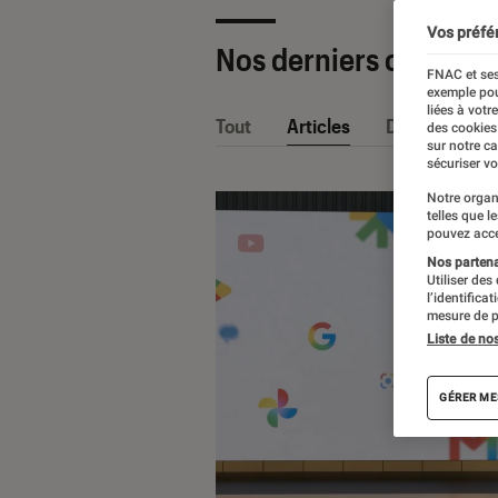
Vos préfé
Nos derniers contenu
FNAC et ses
exemple pou
liées à votr
Tout
Articles
Dossiers
des cookies
sur notre c
sécuriser vo
Notre organ
telles que l
pouvez acce
Nos partenai
Utiliser des
l’identifica
mesure de p
Liste de no
GÉRER ME