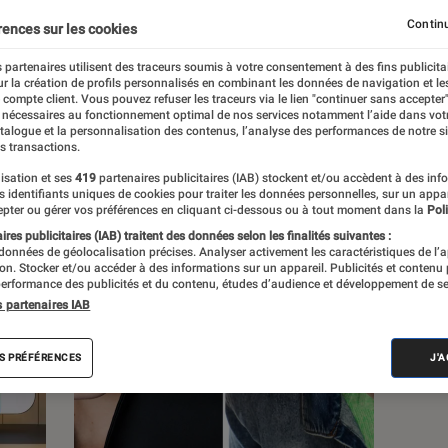
Continu
rences sur les cookies
s
 partenaires utilisent des traceurs soumis à votre consentement à des fins publicita
r la création de profils personnalisés en combinant les données de navigation et l
e compte client. Vous pouvez refuser les traceurs via le lien "continuer sans accepter"
Sélections et guides
Tests
Produits
 nécessaires au fonctionnement optimal de nos services notamment l’aide dans vot
atalogue et la personnalisation des contenus, l’analyse des performances de notre si
s transactions.
isation et ses
419
partenaires publicitaires (IAB) stockent et/ou accèdent à des inf
es identifiants uniques de cookies pour traiter les données personnelles, sur un appa
pter ou gérer vos préférences en cliquant ci-dessous ou à tout moment dans la
Poli
res publicitaires (IAB) traitent des données selon les finalités suivantes :
 données de géolocalisation précises. Analyser activement les caractéristiques de l’
tion. Stocker et/ou accéder à des informations sur un appareil. Publicités et contenu
erformance des publicités et du contenu, études d’audience et développement de se
s partenaires IAB
S PRÉFÉRENCES
J'