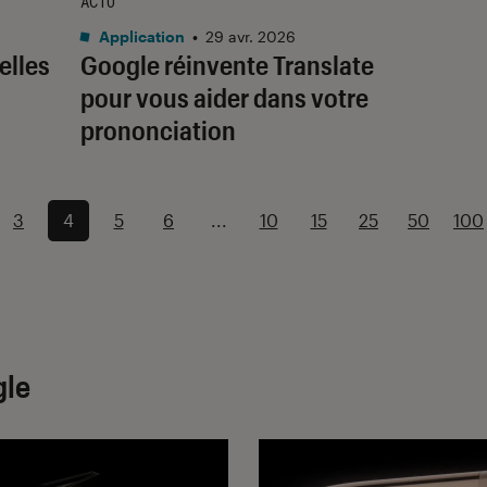
ACTU
Application
•
29 avr. 2026
elles
Google réinvente Translate
pour vous aider dans votre
prononciation
3
4
5
6
...
10
15
25
50
100
gle