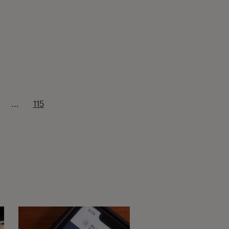
...
115