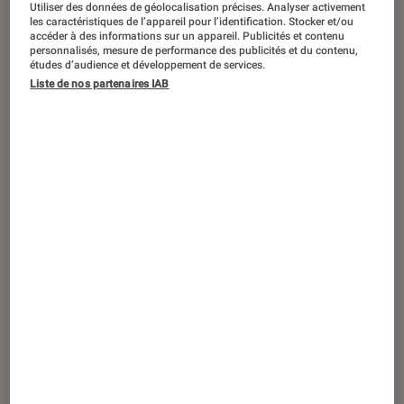
Utiliser des données de géolocalisation précises. Analyser activement
ACTU
les caractéristiques de l’appareil pour l’identification. Stocker et/ou
accéder à des informations sur un appareil. Publicités et contenu
Application
•
24 déc. 2025
personnalisés, mesure de performance des publicités et du contenu,
Profitez de l’abonnement Gemini 3 Pro
études d’audience et développement de services.
à -50% pendant un an
Liste de nos partenaires IAB