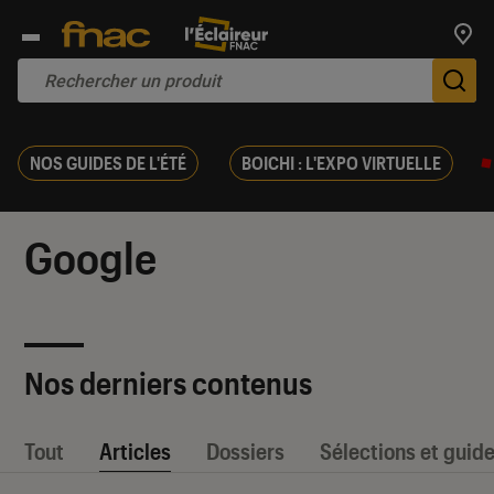
Trouv
De
NOS GUIDES DE L'ÉTÉ
BOICHI : L'EXPO VIRTUELLE
Google
Nos derniers contenus
Tout
Articles
Dossiers
Sélections et guid