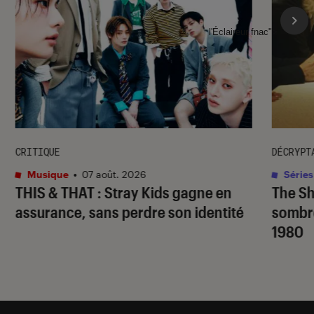
l'Éclaireur fnac">
CRITIQUE
DÉCRYPT
Musique
•
07 août. 2026
Séries
THIS & THAT
: Stray Kids gagne en
The S
assurance, sans perdre son identité
sombr
1980