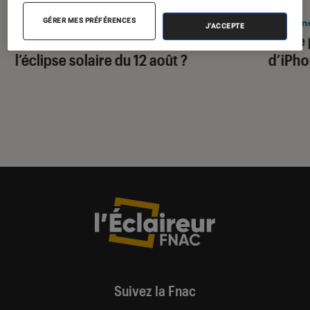
ACTU
ACTU
Smartphones
•
05 août. 2026
iPhon
GÉRER MES PRÉFÉRENCES
J'ACCEPTE
Comment réussir ses photos de
Apple p
l’éclipse solaire du 12 août ?
d’iPho
Suivez la Fnac