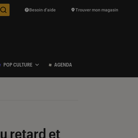
Besoin d’aide
Trouver mon magasin
Des suggestions de produits vont vous être proposées pendant vo
POP CULTURE
AGENDA
u retard et