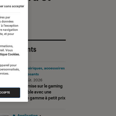
er sans accepter
ires par
es données
 à l’exception
re navigation
te, et pour
ormations,
 plus récents
reil. Vous
tique Cookies.
appareil pour
Périphériques, accessoires
 personnalisés,
rvices.
et composants
•
06 août. 2026
Corsair mise sur le gaming
accessible avec une
ACCEPTE
nouvelle gamme à petit prix
Application
•