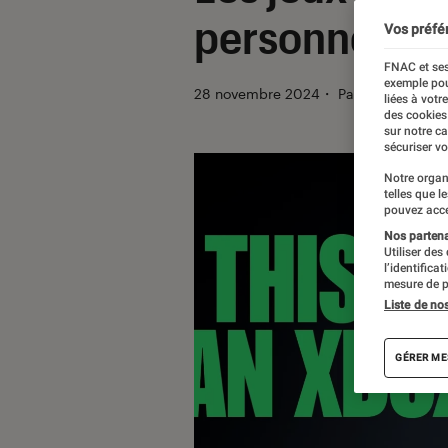
personne ne
Vos préfé
FNAC et ses
exemple pou
28 novembre 2024
・
Par
Pierre Croch
liées à votr
des cookies
sur notre c
sécuriser vo
Notre organ
telles que l
pouvez acce
Nos partenai
Utiliser des
l’identifica
mesure de p
Liste de no
GÉRER ME