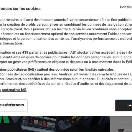
 comprend pourquoi
Continu
rences sur les cookies
 partenaires utilisent des traceurs soumis à votre consentement à des fins publicita
r la création de profils personnalisés en combinant les données de navigation et l
art
e compte client. Vous pouvez refuser les traceurs via le lien "continuer sans accepter"
 nécessaires au fonctionnement optimal de nos services notamment l’aide dans vot
atalogue et la personnalisation des contenus, l’analyse des performances de notre si
s transactions.
isation et ses
419
partenaires publicitaires (IAB) stockent et/ou accèdent à des inf
Les
es identifiants uniques de cookies pour traiter les données personnelles, sur un appa
pter ou gérer vos préférences en cliquant ci-dessous ou à tout moment dans la
Poli
res publicitaires (IAB) traitent des données selon les finalités suivantes :
 données de géolocalisation précises. Analyser activement les caractéristiques de l’
tion. Stocker et/ou accéder à des informations sur un appareil. Publicités et contenu
erformance des publicités et du contenu, études d’audience et développement de se
s partenaires IAB
S PRÉFÉRENCES
J'