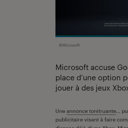
©Microsoft
Microsoft accuse Goo
place d’une option p
jouer à des jeux Xbo
Introduction
Une
annonce tonitruante
… pu
publicitaire visant à faire c