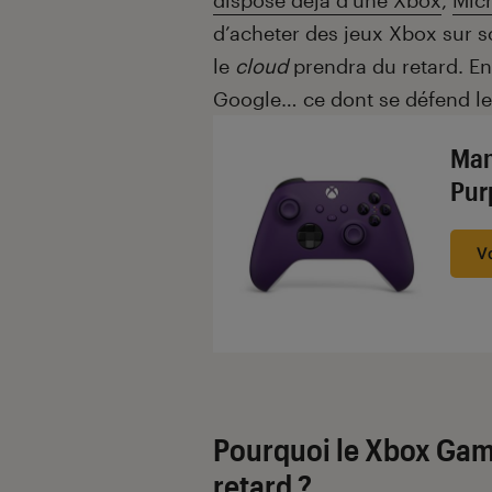
dispose déjà d’une Xbox
,
Micr
d’acheter des jeux Xbox sur 
le
cloud
prendra du retard. En
Google… ce dont se défend le 
Man
Pur
V
Pourquoi le Xbox Gam
retard ?