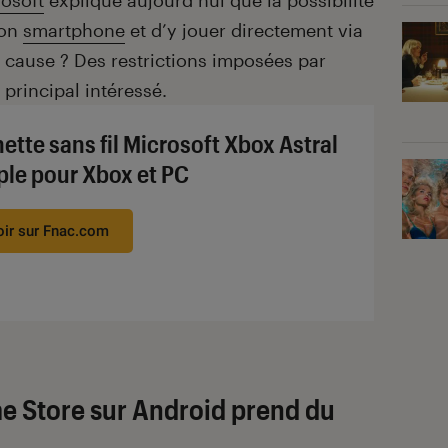
osoft
explique aujourd’hui que la possibilité
son
smartphone
et d’y jouer directement via
 cause ? Des restrictions imposées par
principal intéressé.
ette sans fil Microsoft Xbox Astral
ple pour Xbox et PC
oir sur Fnac.com
e Store sur Android prend du