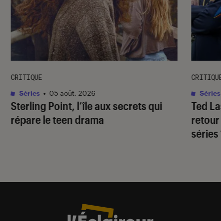
CRITIQUE
CRITIQU
Séries
•
05 août. 2026
Séries
Sterling Point
, l’île aux secrets qui
Ted L
répare le teen drama
retour
séries