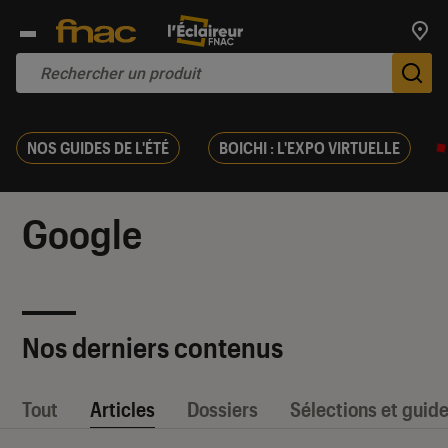
Trouv
De
NOS GUIDES DE L'ÉTÉ
BOICHI : L'EXPO VIRTUELLE
Google
Nos derniers contenus
Tout
Articles
Dossiers
Sélections et guid