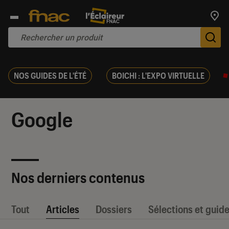
Trouv
De
NOS GUIDES DE L'ÉTÉ
BOICHI : L'EXPO VIRTUELLE
Google
Nos derniers contenus
Tout
Articles
Dossiers
Sélections et guid