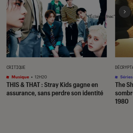
l'Éclaireur fnac">
CRITIQUE
DÉCRYPT
Musique
•
12H20
Séries
THIS & THAT
: Stray Kids gagne en
The S
assurance, sans perdre son identité
sombr
1980