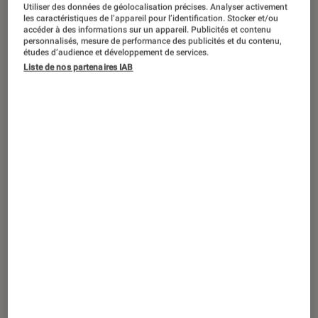
ACTU
Utiliser des données de géolocalisation précises. Analyser activement
les caractéristiques de l’appareil pour l’identification. Stocker et/ou
Application
•
28 juil. 2025
accéder à des informations sur un appareil. Publicités et contenu
personnalisés, mesure de performance des publicités et du contenu,
Des millions de liens inaccessibles :
études d’audience et développement de services.
pourquoi Google va-t-il fermer le service
Liste de nos partenaires IAB
Goo.gl ?