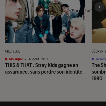
l'Éclaireur fnac">
CRITIQUE
DÉCRYPT
Musique
•
07 août. 2026
Séries
THIS & THAT
: Stray Kids gagne en
The S
assurance, sans perdre son identité
sombr
1980