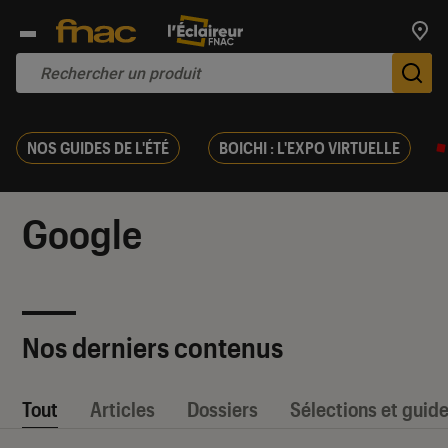
Trouv
De
NOS GUIDES DE L'ÉTÉ
BOICHI : L'EXPO VIRTUELLE
Google
Nos derniers contenus
Tout
Articles
Dossiers
Sélections et guid