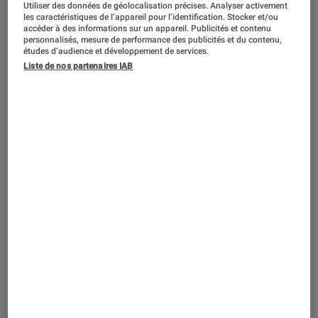
Utiliser des données de géolocalisation précises. Analyser activement
ACTU
les caractéristiques de l’appareil pour l’identification. Stocker et/ou
accéder à des informations sur un appareil. Publicités et contenu
Application
•
25 jan. 2024
personnalisés, mesure de performance des publicités et du contenu,
L’IA générative débarque dans la
études d’audience et développement de services.
dernière version de Chrome : voici
Liste de nos partenaires IAB
comment l’utiliser