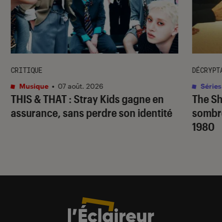
CRITIQUE
DÉCRYPT
Musique
•
07 août. 2026
Séries
THIS & THAT
: Stray Kids gagne en
The S
assurance, sans perdre son identité
sombr
1980