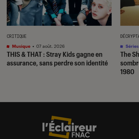
CRITIQUE
DÉCRYPT
Musique
•
07 août. 2026
Séries
THIS & THAT
: Stray Kids gagne en
The S
assurance, sans perdre son identité
sombr
1980