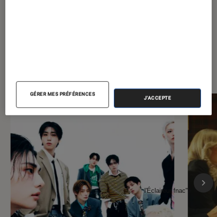
À la une de
VOIR TOUT
l'Éclaireur FNAC
GÉRER MES PRÉFÉRENCES
J'ACCEPTE
l'Éclaireur fnac">