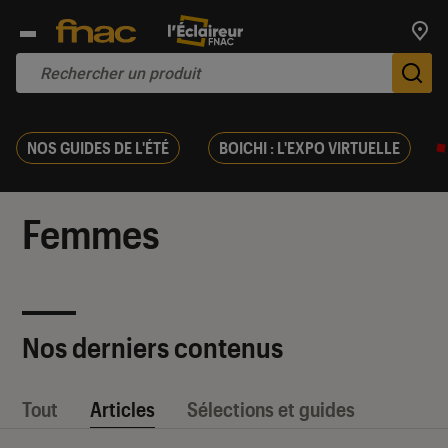
Trouv
De
NOS GUIDES DE L'ÉTÉ
BOICHI : L'EXPO VIRTUELLE
Femmes
Nos derniers contenus
Tout
Articles
Sélections et guides