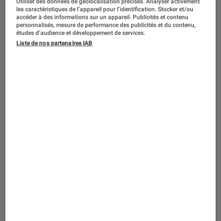
Utiliser des données de géolocalisation précises. Analyser activement
ACTU
les caractéristiques de l’appareil pour l’identification. Stocker et/ou
accéder à des informations sur un appareil. Publicités et contenu
Musique
•
13 juil. 2026
personnalisés, mesure de performance des publicités et du contenu,
Et si la chanteuse Baby Rose était la
études d’audience et développement de services.
Liste de nos partenaires IAB
nouvelle Amy Winehouse ?