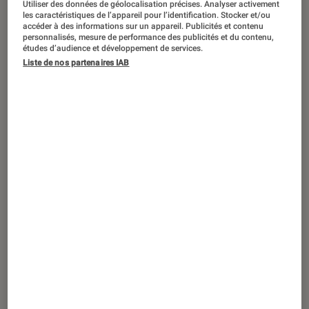
Utiliser des données de géolocalisation précises. Analyser activement
SÉLECTION
les caractéristiques de l’appareil pour l’identification. Stocker et/ou
accéder à des informations sur un appareil. Publicités et contenu
Cinéma
•
14 sep. 2021
personnalisés, mesure de performance des publicités et du contenu,
Top 10 des scènes les plus
études d’audience et développement de services.
Liste de nos partenaires IAB
impressionnantes du Hobbit et du
Seigneur des Anneaux