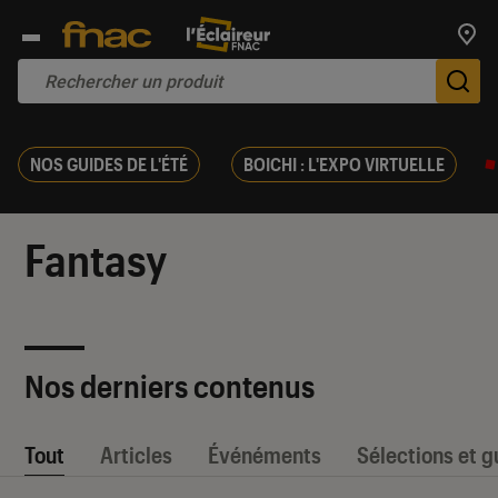
Trouv
De
NOS GUIDES DE L'ÉTÉ
BOICHI : L'EXPO VIRTUELLE
Fantasy
Nos derniers contenus
Tout
Articles
Événéments
Sélections et g