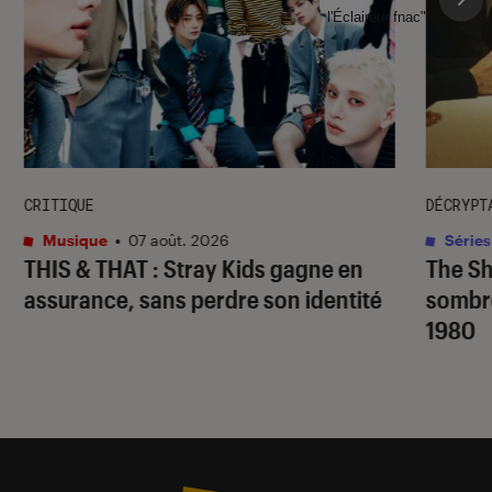
l'Éclaireur fnac">
CRITIQUE
DÉCRYPT
Musique
•
07 août. 2026
Séries
THIS & THAT
: Stray Kids gagne en
The S
assurance, sans perdre son identité
sombr
1980