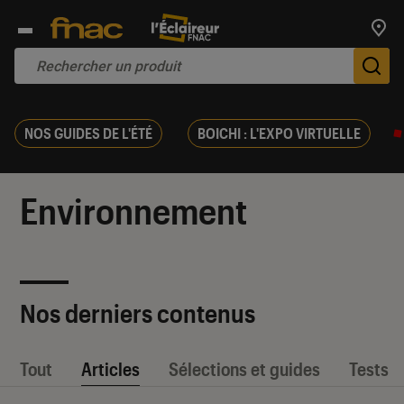
Trouv
De
NOS GUIDES DE L'ÉTÉ
BOICHI : L'EXPO VIRTUELLE
Environnement
Nos derniers contenus
Tout
Articles
Sélections et guides
Tests