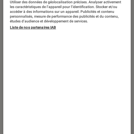
Utiliser des données de géolocalisation précises. Analyser activement
ARTICLE
les caractéristiques de l’appareil pour l’identification. Stocker et/ou
accéder à des informations sur un appareil. Publicités et contenu
Société numérique
•
27 jan. 2022
personnalisés, mesure de performance des publicités et du contenu,
La pollution numérique s’emballe, et ce
études d’audience et développement de services.
n’est pas prêt de s’arrêter
Liste de nos partenaires IAB