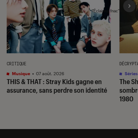
l'Éclaireur fnac">
CRITIQUE
DÉCRYPT
Musique
•
07 août. 2026
Séries
THIS & THAT
: Stray Kids gagne en
The S
assurance, sans perdre son identité
sombr
1980