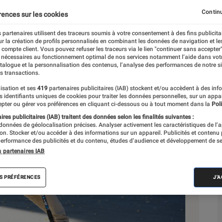
Continu
rences sur les cookies
 partenaires utilisent des traceurs soumis à votre consentement à des fins publicita
r la création de profils personnalisés en combinant les données de navigation et l
e compte client. Vous pouvez refuser les traceurs via le lien "continuer sans accepter"
 nécessaires au fonctionnement optimal de nos services notamment l’aide dans vot
Sél
atalogue et la personnalisation des contenus, l’analyse des performances de notre si
s transactions.
isation et ses
419
partenaires publicitaires (IAB) stockent et/ou accèdent à des inf
es identifiants uniques de cookies pour traiter les données personnelles, sur un appa
pter ou gérer vos préférences en cliquant ci-dessous ou à tout moment dans la
Poli
res publicitaires (IAB) traitent des données selon les finalités suivantes :
 données de géolocalisation précises. Analyser activement les caractéristiques de l’
tion. Stocker et/ou accéder à des informations sur un appareil. Publicités et contenu
erformance des publicités et du contenu, études d’audience et développement de se
s partenaires IAB
S PRÉFÉRENCES
J'