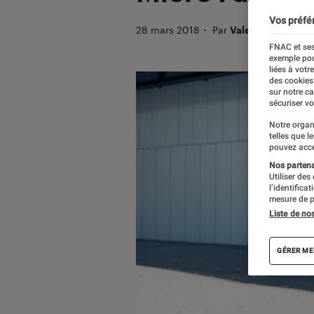
Vos préfé
28 mars 2018
・
Par
Valentin
FNAC et ses
exemple pou
liées à votr
des cookies
sur notre c
sécuriser vo
Notre organ
telles que l
pouvez acce
Nos partenai
Utiliser des
l’identifica
mesure de p
Liste de no
GÉRER ME