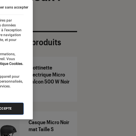
er sans accepter
ires par
es données
 à l’exception
re navigation
ection de produits
te, et pour
ormations,
reil. Vous
tique Cookies.
Trottinette
électrique Micro
appareil pour
Falcon 500 W Noir
 personnalisés,
rvices.
ACCEPTE
Casque Micro Noir
mat Taille S