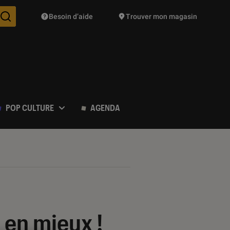
Besoin d’aide
Trouver mon magasin
Des suggestions de produits vont vous être proposées pendant vo
POP CULTURE
AGENDA
e en mieux !