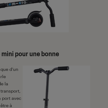
 mini pour une bonne
ique d’un
rle
e la
transport,
n port avec
 être à