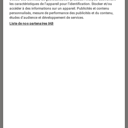
ACTU
les caractéristiques de l’appareil pour l’identification. Stocker et/ou
accéder à des informations sur un appareil. Publicités et contenu
Gaming
•
26 mai. 2025
personnalisés, mesure de performance des publicités et du contenu,
Lumineux, réactif : TCL a créé l’écran
études d’audience et développement de services.
Liste de nos partenaires IAB
gamer ultime avec Gentle Mates