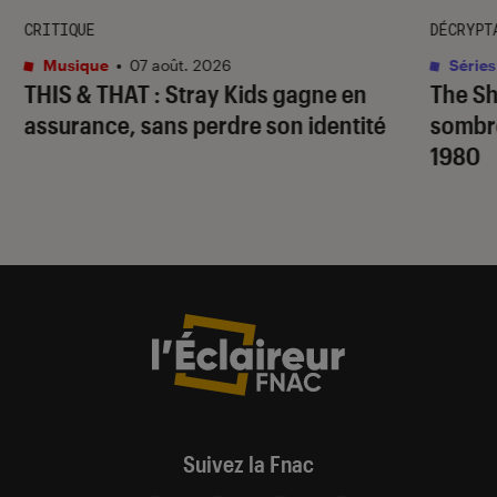
CRITIQUE
DÉCRYPT
Musique
•
07 août. 2026
Séries
THIS & THAT
: Stray Kids gagne en
The S
assurance, sans perdre son identité
sombr
1980
Suivez la Fnac