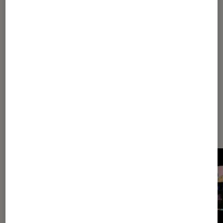
1
2
3
Les plus lus dans Ecran gaming