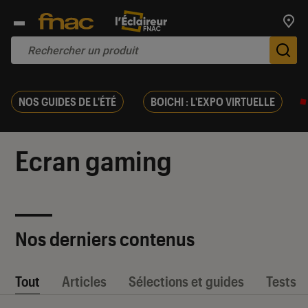
Trouv
De
NOS GUIDES DE L'ÉTÉ
BOICHI : L'EXPO VIRTUELLE
Ecran gaming
Nos derniers contenus
Tout
Articles
Sélections et guides
Tests