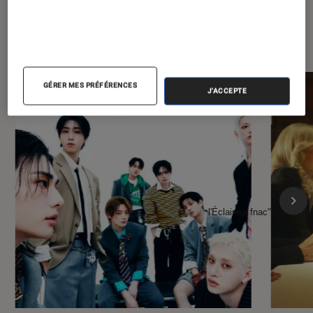
À la une de
VOIR TOUT
l'Éclaireur FNAC
GÉRER MES PRÉFÉRENCES
J'ACCEPTE
l'Éclaireur fnac">