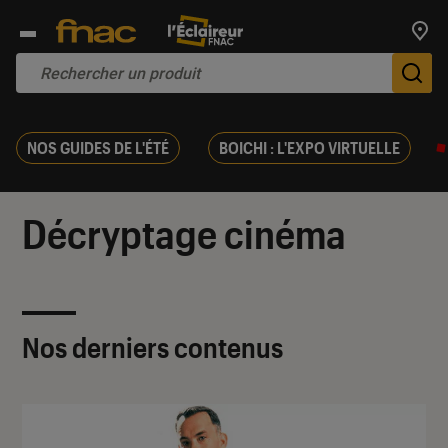
Trouv
De
NOS GUIDES DE L'ÉTÉ
BOICHI : L'EXPO VIRTUELLE
Décryptage cinéma
Nos derniers contenus