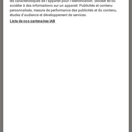
Forrest Gump : pourquoi c’est culte ?
les caractéristiques de l’appareil pour l’identification. Stocker et/ou
accéder à des informations sur un appareil. Publicités et contenu
personnalisés, mesure de performance des publicités et du contenu,
études d’audience et développement de services.
Liste de nos partenaires IAB