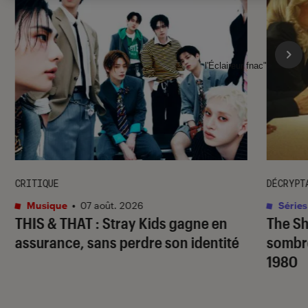
l'Éclaireur fnac">
CRITIQUE
DÉCRYPT
Musique
•
07 août. 2026
Séries
THIS & THAT
: Stray Kids gagne en
The S
assurance, sans perdre son identité
sombr
1980