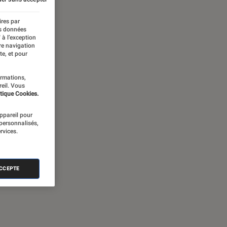
ires par
es données
 à l’exception
re navigation
te, et pour
ormations,
reil. Vous
tique Cookies.
appareil pour
 personnalisés,
rvices.
ACCEPTE