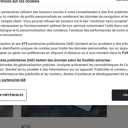
rences sur les cookies
 partenaires utilisent des traceurs soumis à votre consentement à des fins publicita
s
r la création de profils personnalisés en combinant les données de navigation et l
e compte client. Vous pouvez refuser les traceurs via le lien "continuer sans accepter"
 nécessaires au fonctionnement optimal de nos services notamment l’aide dans vot
atalogue et la personnalisation des contenus, l’analyse des performances de notre si
s transactions.
isation et ses
419
partenaires publicitaires (IAB) stockent et/ou accèdent à des inf
es identifiants uniques de cookies pour traiter les données personnelles, sur un appa
pter ou gérer vos préférences en cliquant ci-dessous ou à tout moment dans la
Poli
res publicitaires (IAB) traitent des données selon les finalités suivantes :
 données de géolocalisation précises. Analyser activement les caractéristiques de l’
tion. Stocker et/ou accéder à des informations sur un appareil. Publicités et contenu
erformance des publicités et du contenu, études d’audience et développement de se
s partenaires IAB
S PRÉFÉRENCES
J'
ACTU