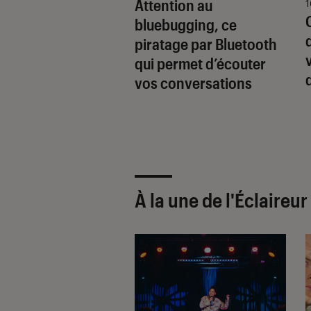
Attention au
 2023
1
 porno : pourquoi
bluebugging, ce
tralie abandonne-
piratage par Bluetooth
 son projet de
qui permet d’écouter
cation de l’âge des
vos conversations
nautes ?
À la une de
l'Éclaireu