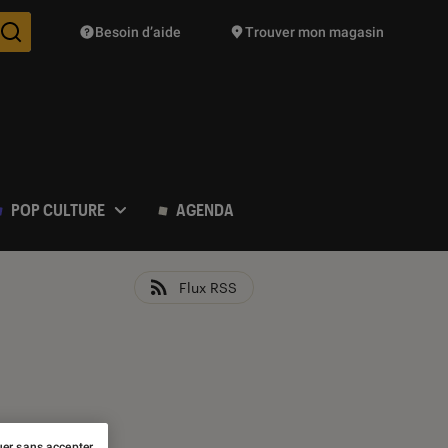
Besoin d’aide
Trouver mon magasin
Des suggestions de produits vont vous être proposées pendant vo
POP CULTURE
AGENDA
Flux RSS
er sans accepter