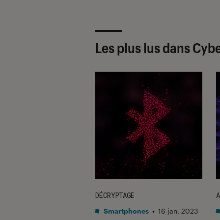
Les plus lus dans Cyb
DÉCRYPTAGE
A
été numérique
•
Smartphones
•
16 jan. 2023