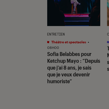
ENTRETIEN
C
s
•
12H00
Théâtre et spectacles
•
e avec les Walter
08H00
Sofia Belabbes pour
: que vaut
Ketchup Mayo
: “Depuis
ent la saison 3 ?
que j’ai 8 ans, je sais
que je veux devenir
humoriste”