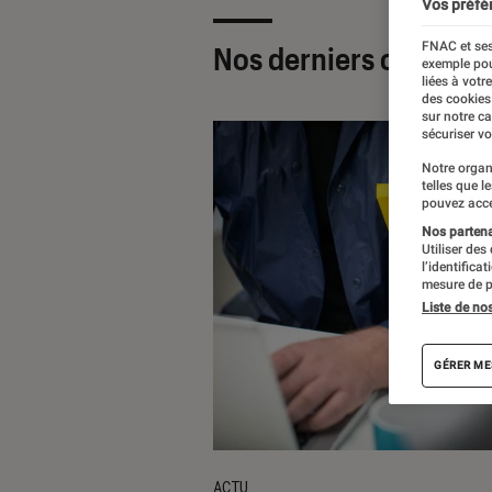
Vos préfé
FNAC et ses
Nos derniers contenu
exemple pou
liées à votr
des cookies
sur notre c
sécuriser vo
Notre organ
telles que l
pouvez acce
Nos partenai
Utiliser des
l’identifica
mesure de p
Liste de no
GÉRER ME
ACTU