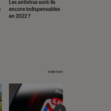
Les antivirus sont-ils
Les fantasmes du 
a
encore indispensables
on démêle le vrai 
en 2022 ?
faux
VOIR TOUT