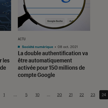
ACTU
Société numérique
•
08 oct. 2021
La double authentification va
r les
être automatiquement
 de
activée pour 150 millions de
compte Google
1
...
5
10
...
20
21
22
23
24