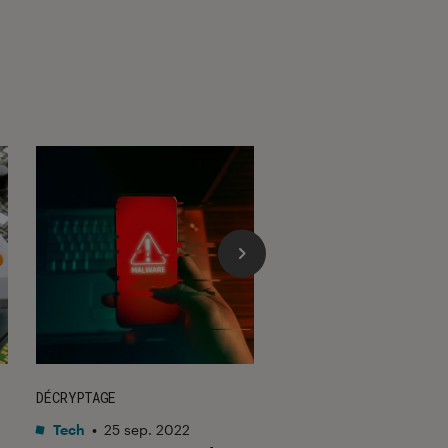
DÉCRYPTAGE
DÉCRYPTAGE
Tech
•
25 sep. 2022
Informatique
•
13 no