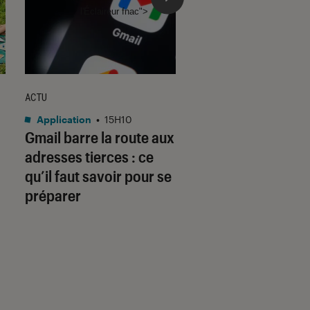
l'Éclaireur fnac">
ACTU
Casques audio
•
15H
Bose renouvelle e
Application
•
15H10
son casque
Gmail barre la route aux
QuietComfort et lu
adresses tierces : ce
offre l’audio des U
qu’il faut savoir pour se
préparer