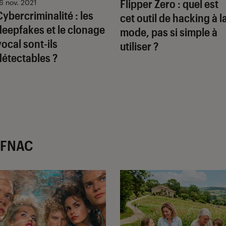
Flipper Zero : quel est
6 nov. 2021
Cybercriminalité : les
cet outil de hacking à l
deepfakes et le clonage
mode, pas si simple à
vocal sont-ils
utiliser ?
détectables ?
r FNAC