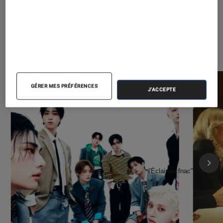
À la une de
VOIR TOUT
l'Éclaireur FNAC
GÉRER MES PRÉFÉRENCES
J'ACCEPTE
l'Éclaireur fnac">