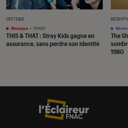
CRITIQUE
DÉCRYPT
Musique
•
12H20
Séries
THIS & THAT
: Stray Kids gagne en
The S
assurance, sans perdre son identité
sombr
1980