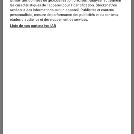
Utiliser des données de géolocalisation précises. Analyser activement
ACTU
les caractéristiques de l’appareil pour l’identification. Stocker et/ou
accéder à des informations sur un appareil. Publicités et contenu
Comics
•
13 fév. 2024
personnalisés, mesure de performance des publicités et du contenu,
Madame Web
: pourquoi le blockbuster
études d’audience et développement de services.
Liste de nos partenaires IAB
de Sony pourrait créer la surprise