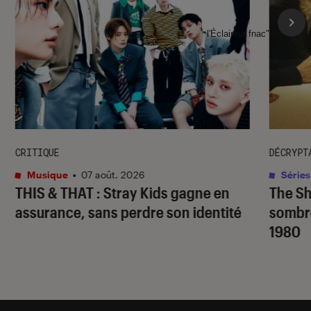
l'Éclaireur fnac">
CRITIQUE
DÉCRYPT
Musique
•
07 août. 2026
Séries
THIS & THAT
: Stray Kids gagne en
The S
assurance, sans perdre son identité
sombr
1980