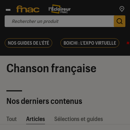
Trouv
De
NOS GUIDES DE L'ÉTÉ
BOICHI : L'EXPO VIRTUELLE
Chanson française
Nos derniers contenus
Tout
Articles
Sélections et guides