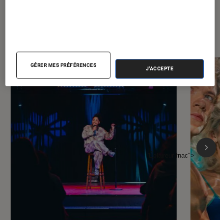
À la une de
VOIR TOUT
l'Éclaireur FNAC
GÉRER MES PRÉFÉRENCES
J'ACCEPTE
l'Éclaireur fnac">