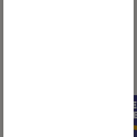
1
...
5
15
20
...
23
24
25
26
27
...
33
Les plus lus dans Chanson
française