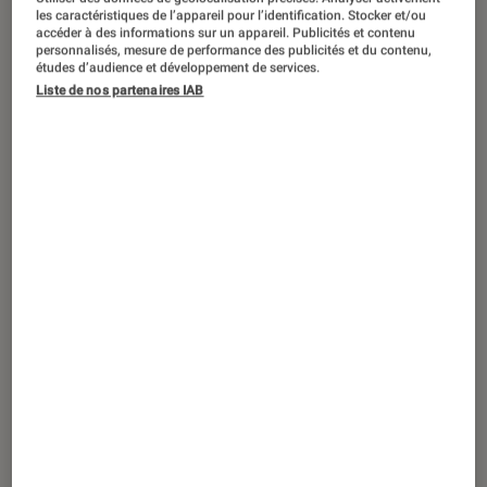
ENTRETIEN
les caractéristiques de l’appareil pour l’identification. Stocker et/ou
accéder à des informations sur un appareil. Publicités et contenu
Musique
•
13 fév. 2020
personnalisés, mesure de performance des publicités et du contenu,
Suzane : entretien avec une artiste et
études d’audience et développement de services.
Liste de nos partenaires IAB
une femme de combat et de conviction