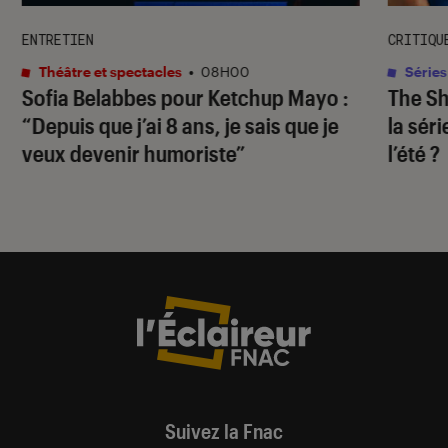
ENTRETIEN
CRITIQU
Théâtre et spectacles
•
08H00
Séries
Sofia Belabbes pour
Ketchup Mayo
:
The S
“Depuis que j’ai 8 ans, je sais que je
la sér
veux devenir humoriste”
l’été ?
Suivez la Fnac