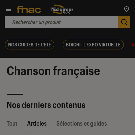
Trouv
De
NOS GUIDES DE L'ÉTÉ
BOICHI : L'EXPO VIRTUELLE
Chanson française
Nos derniers contenus
Tout
Articles
Sélections et guides