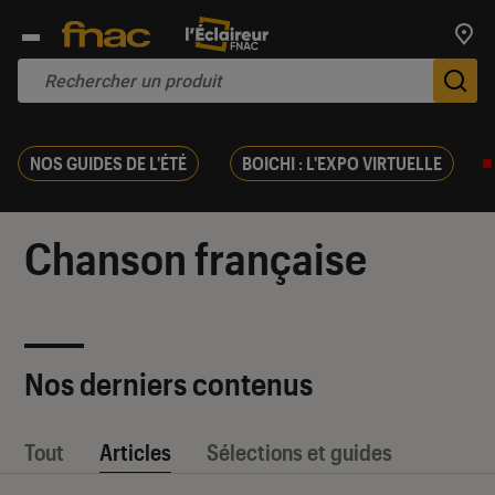
Trouv
De
NOS GUIDES DE L'ÉTÉ
BOICHI : L'EXPO VIRTUELLE
Chanson française
Nos derniers contenus
Tout
Articles
Sélections et guides