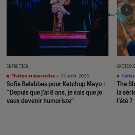
l'Éclaireur fnac">
ENTRETIEN
CRITIQU
Théâtre et spectacles
•
06 août. 2026
Séries
Sofia Belabbes pour
Ketchup Mayo
:
The S
“Depuis que j’ai 8 ans, je sais que je
la sér
veux devenir humoriste”
l’été ?