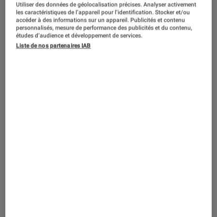
ACTU
Utiliser des données de géolocalisation précises. Analyser activement
les caractéristiques de l’appareil pour l’identification. Stocker et/ou
accéder à des informations sur un appareil. Publicités et contenu
Musique
•
10 juin 2025
personnalisés, mesure de performance des publicités et du contenu,
Fnac Live Paris 2025 : la programmation
études d’audience et développement de services.
complète
Liste de nos partenaires IAB