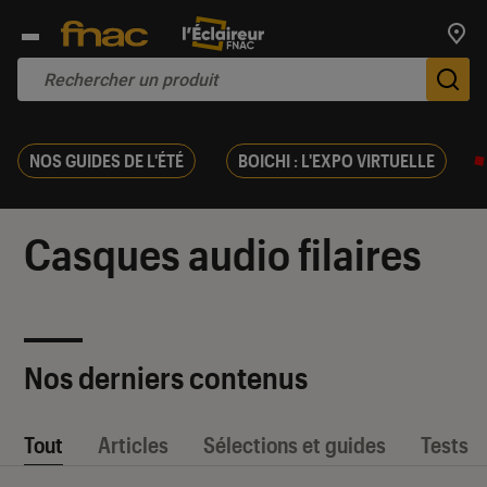
Trouv
De
NOS GUIDES DE L'ÉTÉ
BOICHI : L'EXPO VIRTUELLE
Casques audio filaires
Nos derniers contenus
Tout
Articles
Sélections et guides
Tests