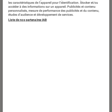
TEST LABO
les caractéristiques de l’appareil pour l’identification. Stocker et/ou
accéder à des informations sur un appareil. Publicités et contenu
Noté 5 étoiles sur 5
Casques audio
•
26 août. 2015
personnalisés, mesure de performance des publicités et du contenu,
études d’audience et développement de services.
Test Labo du Focal Sphear
Liste de nos partenaires IAB