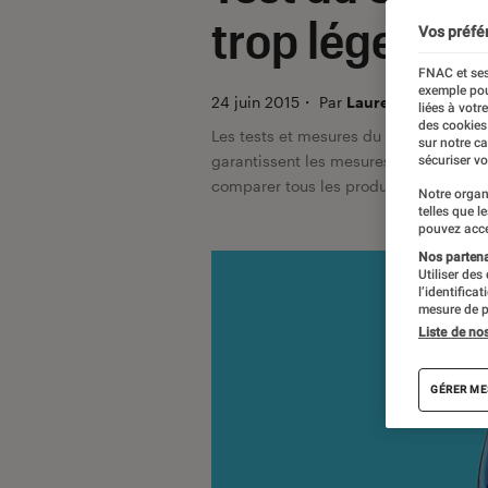
trop léger
Vos préfé
FNAC et ses
exemple pou
24 juin 2015
・
Par
Laure Renouard, Je
liées à votr
des cookies
Les tests et mesures du Labo Fnac so
sur notre c
garantissent les mesures grâce à leur 
sécuriser vo
comparer tous les produits, visitez no
Notre organ
telles que l
pouvez acce
Nos partenai
Utiliser des
l’identifica
mesure de p
Liste de no
GÉRER ME