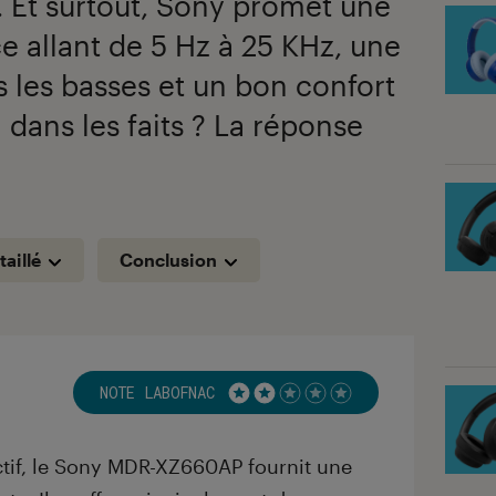
 Et surtout, Sony promet une
 allant de 5 Hz à 25 KHz, une
s les basses et un bon confort
l dans les faits ? La réponse
taillé
Conclusion
NOTE LABOFNAC
Noté 2 étoiles sur 5
actif, le Sony MDR-XZ660AP fournit une