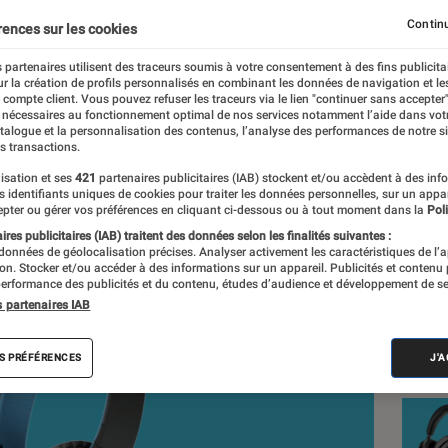
Continu
rences sur les cookies
 partenaires utilisent des traceurs soumis à votre consentement à des fins publicita
r la création de profils personnalisés en combinant les données de navigation et l
an-Charles Frelier
e compte client. Vous pouvez refuser les traceurs via le lien "continuer sans accepter"
 nécessaires au fonctionnement optimal de nos services notamment l’aide dans vot
nt réalisés en toute indépendance du commerce ou des fabricants de
atalogue et la personnalisation des contenus, l’analyse des performances de notre si
expertise, et aux équipements de mesures les plus précis. Pour en s
s transactions.
tre
comparateur
.
isation et ses
421
partenaires publicitaires (IAB) stockent et/ou accèdent à des inf
es identifiants uniques de cookies pour traiter les données personnelles, sur un appa
pter ou gérer vos préférences en cliquant ci-dessous ou à tout moment dans la
Poli
res publicitaires (IAB) traitent des données selon les finalités suivantes :
 données de géolocalisation précises. Analyser activement les caractéristiques de l’
Nos
tion. Stocker et/ou accéder à des informations sur un appareil. Publicités et contenu
erformance des publicités et du contenu, études d’audience et développement de se
Cas
s partenaires IAB
VOIR T
S PRÉFÉRENCES
J'