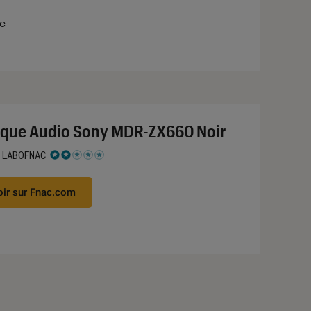
te
que Audio Sony MDR-ZX660 Noir
 LABOFNAC
 2 étoiles sur 5
oir sur Fnac.com