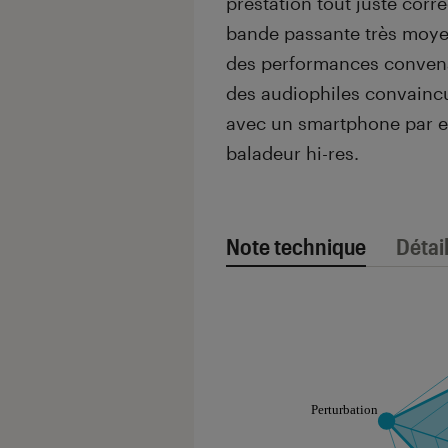
prestation tout juste corre
bande passante très moyen
des performances convena
des audiophiles convaincu
avec un smartphone par e
baladeur hi-res.
Note technique
Détai
Note technique