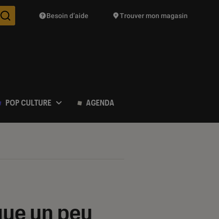
Besoin d’aide
Trouver mon magasin
Des suggestions de produits vont vous être proposées pendant vo
POP CULTURE
AGENDA
que un peu