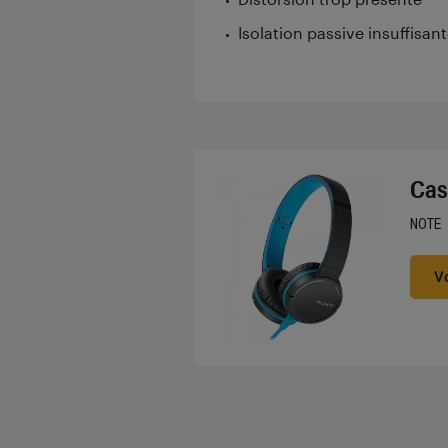
Isolation passive insuffisan
Cas
NOTE
Noté
V