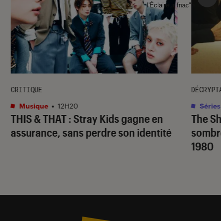
l'Éclaireur fnac">
CRITIQUE
DÉCRYPT
Musique
•
12H20
Séries
THIS & THAT
: Stray Kids gagne en
The S
assurance, sans perdre son identité
sombr
1980