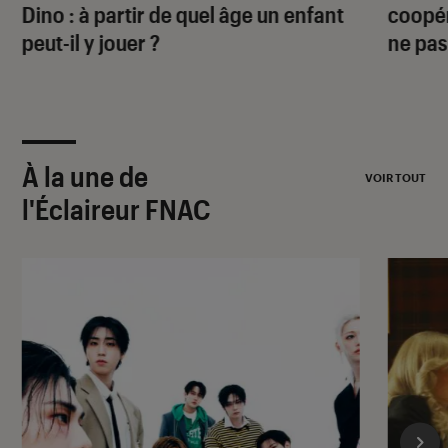
Dino
: à partir de quel âge un enfant
coopér
peut-il y jouer ?
ne pas
À la une de
VOIR TOUT
l'Éclaireur FNAC