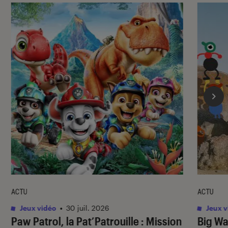
ACTU
ACTU
Jeux vidéo
•
30 juil. 2026
Jeux v
Paw Patrol, la Pat’Patrouille : Mission
Big Wa