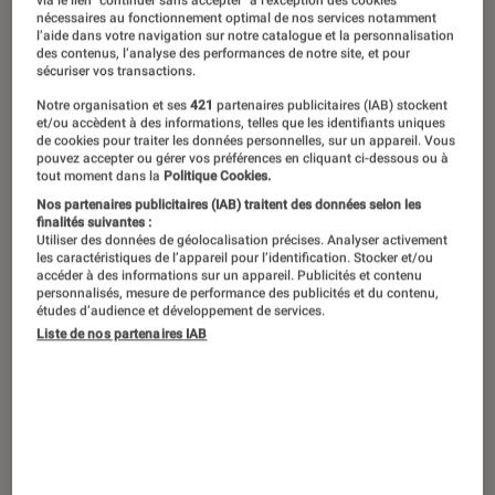
via le lien "continuer sans accepter" à l’exception des cookies
nécessaires au fonctionnement optimal de nos services notamment
l’aide dans votre navigation sur notre catalogue et la personnalisation
Pour faire plaisir à une joueuses ou un
des contenus, l’analyse des performances de notre site, et pour
sécuriser vos transactions.
joueur à Noël, il n’y a pas forcément
Notre organisation et ses
421
partenaires publicitaires (IAB) stockent
besoin de lui offrir la dernière console
et/ou accèdent à des informations, telles que les identifiants uniques
ou le dernier jeu à la mode. Certains
de cookies pour traiter les données personnelles, sur un appareil. Vous
pouvez accepter ou gérer vos préférences en cliquant ci-dessous ou à
accessoires peuvent grandement
tout moment dans la
Politique Cookies.
Nos partenaires publicitaires (IAB) traitent des données selon les
améliorer l’expérience de jeu et faire
finalités suivantes :
de parfaits cadeaux ! Retrouvez notre
Utiliser des données de géolocalisation précises. Analyser activement
les caractéristiques de l’appareil pour l’identification. Stocker et/ou
sélection d’accessoires gaming pour
accéder à des informations sur un appareil. Publicités et contenu
personnalisés, mesure de performance des publicités et du contenu,
Noël.
études d’audience et développement de services.
Liste de nos partenaires IAB
Une souris, un casque ou un
clavier gaming ?
Souris gaming sans fil Corsair Sabre V2 Pro