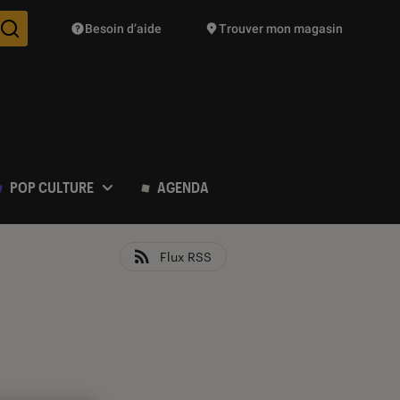
Besoin d’aide
Trouver mon magasin
Des suggestions de produits vont vous être proposées pendant vo
POP CULTURE
AGENDA
Flux RSS