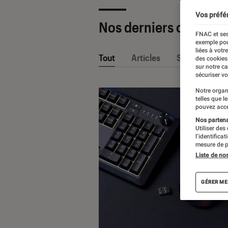
Vos préfé
Nos derniers contenu
FNAC et ses
exemple pou
liées à votr
Tout
Articles
Sélections et
des cookies
sur notre c
sécuriser vo
Notre organ
telles que l
pouvez acce
Nos partenai
Utiliser des
l’identifica
mesure de p
Liste de no
GÉRER ME