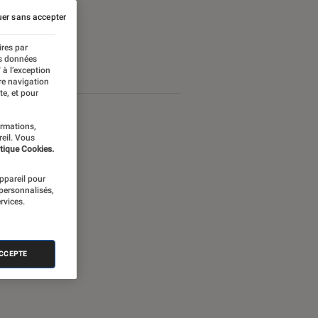
er sans accepter
ires par
es données
 à l’exception
re navigation
te, et pour
ormations,
reil. Vous
tique Cookies.
appareil pour
 personnalisés,
rvices.
ACCEPTE