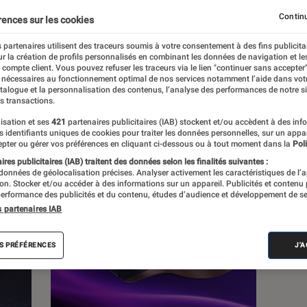
Continu
rences sur les cookies
s
 partenaires utilisent des traceurs soumis à votre consentement à des fins publicita
r la création de profils personnalisés en combinant les données de navigation et l
e compte client. Vous pouvez refuser les traceurs via le lien "continuer sans accepter"
 guides
Tests
 nécessaires au fonctionnement optimal de nos services notamment l’aide dans vot
atalogue et la personnalisation des contenus, l’analyse des performances de notre si
s transactions.
isation et ses
421
partenaires publicitaires (IAB) stockent et/ou accèdent à des inf
es identifiants uniques de cookies pour traiter les données personnelles, sur un appa
pter ou gérer vos préférences en cliquant ci-dessous ou à tout moment dans la
Poli
res publicitaires (IAB) traitent des données selon les finalités suivantes :
 données de géolocalisation précises. Analyser activement les caractéristiques de l’
tion. Stocker et/ou accéder à des informations sur un appareil. Publicités et contenu
erformance des publicités et du contenu, études d’audience et développement de se
s partenaires IAB
S PRÉFÉRENCES
J'