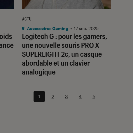
ACTU
Accessoires Gaming
•
17 sep. 2025
poids
Logitech G : pour les gamers,
mance
une nouvelle souris PRO X
SUPERLIGHT 2c, un casque
abordable et un clavier
analogique
1
2
3
4
5