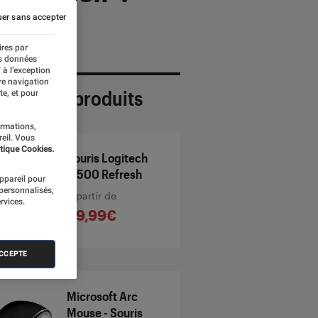
er sans accepter
ires par
es données
 à l’exception
re navigation
ection de produits
te, et pour
ormations,
reil. Vous
tique Cookies.
Souris Logitech
M500 Refresh
appareil pour
 personnalisés,
À partir de
rvices.
69,99€
ACCEPTE
Microsoft Arc
Mouse - Souris