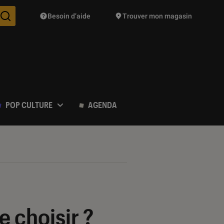
Besoin d’aide
Trouver mon magasin
Des suggestions de produits vont vous être proposées pendant vo
POP CULTURE
AGENDA
e choisir ?