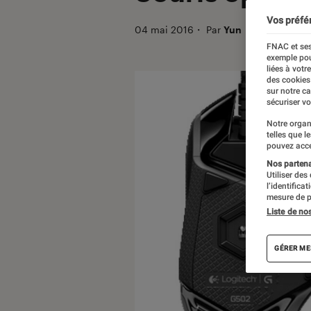
Vos préfé
04 mai 2016
・
Par
Yun
FNAC et ses
exemple pou
liées à votr
des cookies
sur notre c
sécuriser vo
Notre organ
telles que l
pouvez acce
Nos partenai
Utiliser des
l’identifica
mesure de p
Liste de no
GÉRER ME