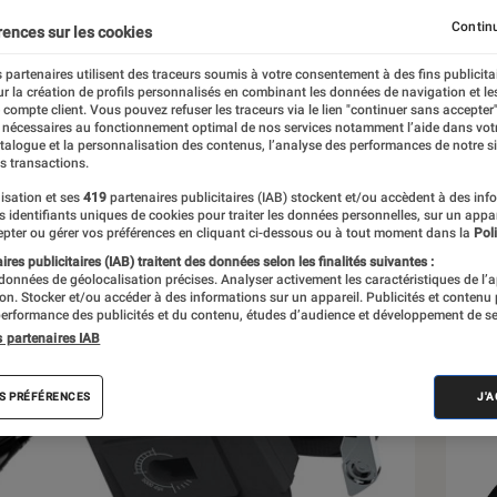
Continu
rences sur les cookies
 partenaires utilisent des traceurs soumis à votre consentement à des fins publicita
r la création de profils personnalisés en combinant les données de navigation et l
e compte client. Vous pouvez refuser les traceurs via le lien "continuer sans accepter"
 nécessaires au fonctionnement optimal de nos services notamment l’aide dans vot
Sél
atalogue et la personnalisation des contenus, l’analyse des performances de notre si
s transactions.
isation et ses
419
partenaires publicitaires (IAB) stockent et/ou accèdent à des inf
es identifiants uniques de cookies pour traiter les données personnelles, sur un appa
pter ou gérer vos préférences en cliquant ci-dessous ou à tout moment dans la
Poli
res publicitaires (IAB) traitent des données selon les finalités suivantes :
 données de géolocalisation précises. Analyser activement les caractéristiques de l’
tion. Stocker et/ou accéder à des informations sur un appareil. Publicités et contenu
erformance des publicités et du contenu, études d’audience et développement de se
s partenaires IAB
S PRÉFÉRENCES
J'