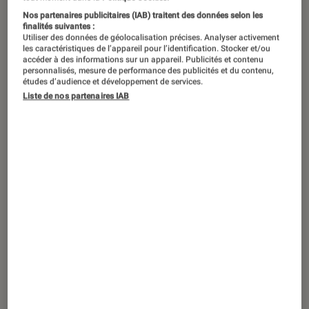
Nos partenaires publicitaires (IAB) traitent des données selon les
finalités suivantes :
Utiliser des données de géolocalisation précises. Analyser activement
Alors qu’une console est toujours
les caractéristiques de l’appareil pour l’identification. Stocker et/ou
accéder à des informations sur un appareil. Publicités et contenu
vendue avec au moins une manette
personnalisés, mesure de performance des publicités et du contenu,
études d’audience et développement de services.
de jeu et que les joueurs PC sont de
Liste de nos partenaires IAB
plus en plus enclins à pratiquer
certains titres au pad, davantage de
modèles « pro-gaming » sont mis sur le
marché. La question de l’intérêt de
ces gamepads se pose logiquement.
Introduction
Plus célèbre des manettes haut de gamme, la
Xbox Elite Series
n’est plus seule sur ce
créneau.
Razer
et
SteelSeries
ont de nombreux
produits pro-gaming, Nintendo s’est converti