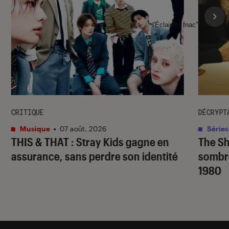
l'Éclaireur fnac">
CRITIQUE
DÉCRYPT
Musique
•
07 août. 2026
Séries
THIS & THAT
: Stray Kids gagne en
The S
assurance, sans perdre son identité
sombr
1980