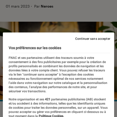
01 mars 2023
・
Par
Nerces
Continuer sans accepter
Vos préférences sur les cookies
FNAC et ses partenaires utilisent des traceurs soumis à votre
consentement à des fins publicitaires par exemple pour la création de
profils personnalisés en combinant les données de navigation et les
données liées à votre compte client. Vous pouvez refuser les traceurs
via le lien "continuer sans accepter" à l’exception des cookies
nécessaires au fonctionnement optimal de nos services notamment
l’aide dans votre navigation sur notre catalogue et la personnalisation
des contenus, l’analyse des performances de notre site, et pour
sécuriser vos transactions.
Notre organisation et ses
421
partenaires publicitaires (IAB) stockent
et/ou accèdent à des informations, telles que les identifiants uniques
de cookies pour traiter les données personnelles, sur un appareil. Vous
La manette haut de gamme DualSense Edge.
©Pierre
pouvez accepter ou gérer vos préférences en cliquant ci-dessous ou à
Crochart/L'Éclaireur
tout moment dans la
Politique Cookies.