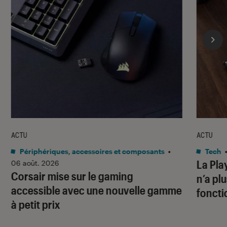
ACTU
ACTU
Périphériques, accessoires et composants
•
Tech
La Pla
06 août. 2026
Corsair mise sur le gaming
n’a pl
accessible avec une nouvelle gamme
foncti
à petit prix