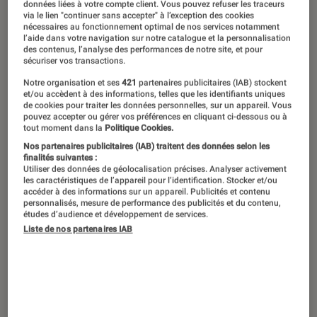
données liées à votre compte client. Vous pouvez refuser les traceurs
Le Steam Deck, petite console
via le lien "continuer sans accepter" à l’exception des cookies
nécessaires au fonctionnement optimal de nos services notamment
portable aux mille possibilités, vient
l’aide dans votre navigation sur notre catalogue et la personnalisation
des contenus, l’analyse des performances de notre site, et pour
de fêter sa première année
sécuriser vos transactions.
d’existence et connaît un très beau
Notre organisation et ses
421
partenaires publicitaires (IAB) stockent
et/ou accèdent à des informations, telles que les identifiants uniques
succès. C’est l’occasion d’améliorer le
de cookies pour traiter les données personnelles, sur un appareil. Vous
pouvez accepter ou gérer vos préférences en cliquant ci-dessous ou à
vôtre en l’équipant d’accessoires
tout moment dans la
Politique Cookies.
utiles.
Nos partenaires publicitaires (IAB) traitent des données selon les
finalités suivantes :
Utiliser des données de géolocalisation précises. Analyser activement
les caractéristiques de l’appareil pour l’identification. Stocker et/ou
accéder à des informations sur un appareil. Publicités et contenu
Introduction
Début 2022, Valve, l’éditeur de la plateforme de
personnalisés, mesure de performance des publicités et du contenu,
études d’audience et développement de services.
jeux Steam, décidait de se lancer sur le marché
Liste de nos partenaires IAB
des consoles portables, alors presque
exclusivement dominé par Nintendo et sa
Switch
. C’est ainsi qu’est né le Steam Deck,
petite machine au design rappelant