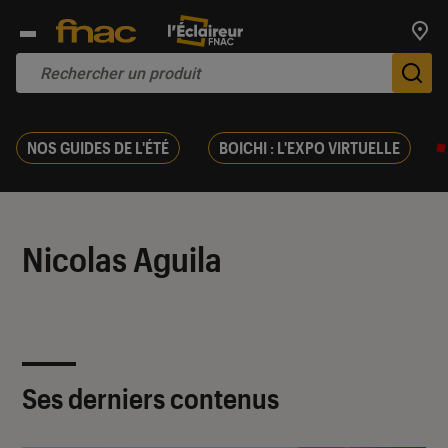
Trouv
De
NOS GUIDES DE L'ÉTÉ
BOICHI : L'EXPO VIRTUELLE
Nicolas Aguila
Ses derniers contenus