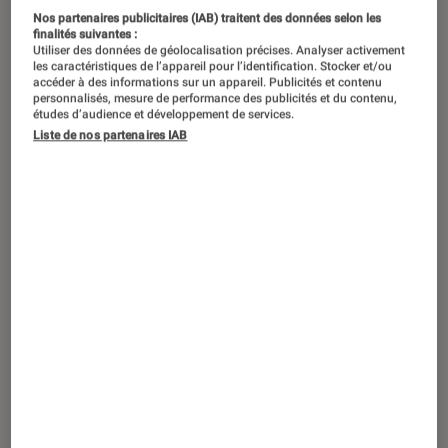
Nos partenaires publicitaires (IAB) traitent des données selon les
Tech
•
01 mai 2024
finalités suivantes :
C’est quoi Windows Auto SR ? Comment
Utiliser des données de géolocalisation précises. Analyser activement
les caractéristiques de l’appareil pour l’identification. Stocker et/ou
activer ces IA dès maintenant ?
accéder à des informations sur un appareil. Publicités et contenu
personnalisés, mesure de performance des publicités et du contenu,
études d’audience et développement de services.
Liste de nos partenaires IAB