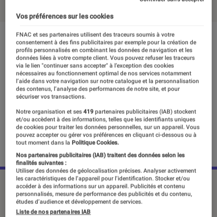
Vos préférences sur les cookies
FNAC et ses partenaires utilisent des traceurs soumis à votre
consentement à des fins publicitaires par exemple pour la création de
profils personnalisés en combinant les données de navigation et les
données liées à votre compte client. Vous pouvez refuser les traceurs
via le lien "continuer sans accepter" à l’exception des cookies
nécessaires au fonctionnement optimal de nos services notamment
l’aide dans votre navigation sur notre catalogue et la personnalisation
des contenus, l’analyse des performances de notre site, et pour
sécuriser vos transactions.
Notre organisation et ses
419
partenaires publicitaires (IAB) stockent
et/ou accèdent à des informations, telles que les identifiants uniques
de cookies pour traiter les données personnelles, sur un appareil. Vous
pouvez accepter ou gérer vos préférences en cliquant ci-dessous ou à
tout moment dans la
Politique Cookies.
Nos partenaires publicitaires (IAB) traitent des données selon les
finalités suivantes :
Utiliser des données de géolocalisation précises. Analyser activement
les caractéristiques de l’appareil pour l’identification. Stocker et/ou
accéder à des informations sur un appareil. Publicités et contenu
personnalisés, mesure de performance des publicités et du contenu,
Marque phare en matière de jouets
études d’audience et développement de services.
destinés au premier âge, Fisher Price
Liste de nos partenaires IAB