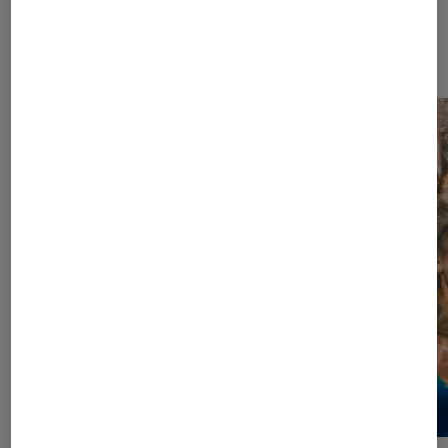
À la une de
VOIR TOUT
l'Éclaireur FNAC
l'Éclaireur fnac">