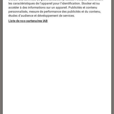
SÉLECTION
les caractéristiques de l’appareil pour l’identification. Stocker et/ou
accéder à des informations sur un appareil. Publicités et contenu
Livres / BD
•
31 mar. 2026
personnalisés, mesure de performance des publicités et du contenu,
Des livres pour apprendre à devenir
études d’audience et développement de services.
Liste de nos partenaires IAB
grand (0-3 ans)