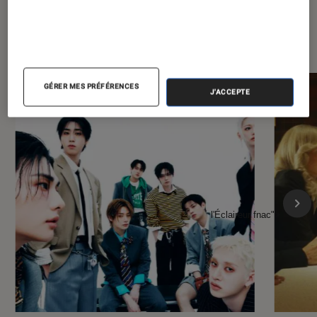
À la une de
VOIR TOUT
l'Éclaireur FNAC
GÉRER MES PRÉFÉRENCES
J'ACCEPTE
l'Éclaireur fnac">