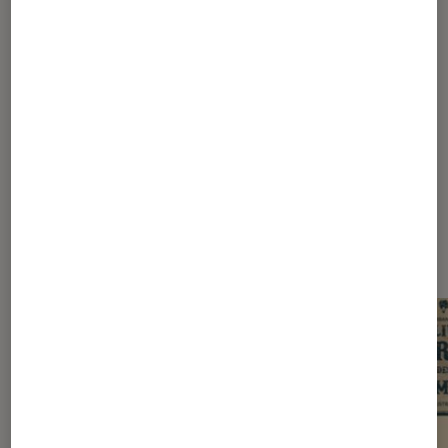
1
2
Les plus lus dans éveil