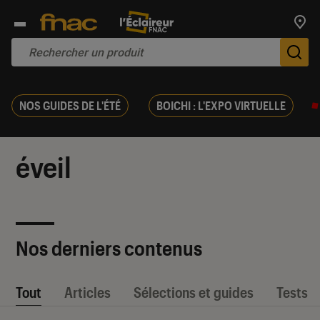
Trouv
De
NOS GUIDES DE L'ÉTÉ
BOICHI : L'EXPO VIRTUELLE
éveil
Nos derniers contenus
Tout
Articles
Sélections et guides
Tests