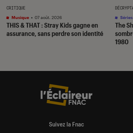
CRITIQUE
DÉCRYPT
Musique
•
07 août. 2026
Séries
THIS & THAT
: Stray Kids gagne en
The S
assurance, sans perdre son identité
sombr
1980
Suivez la Fnac