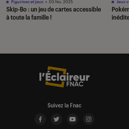
Figurines et jeux
•
03 fév. 2025
Jeux v
Skip-Bo : un jeu de cartes accessible
Pokém
à toute la famille !
inédit
Suivez la Fnac