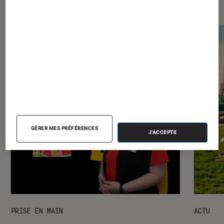
Les plus lus dans Figurines et jeux
GÉRER MES PRÉFÉRENCES
J'ACCEPTE
PRISE EN MAIN
ACTU