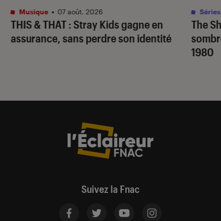
Musique
•
07 août. 2026
Séries
THIS & THAT
: Stray Kids gagne en
The S
assurance, sans perdre son identité
sombr
1980
Suivez la Fnac