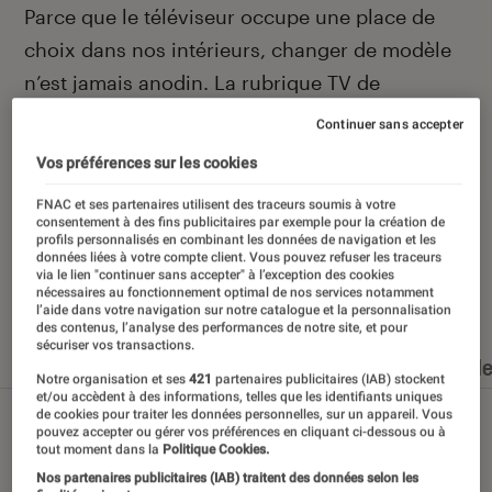
Introduction
Parce que le téléviseur occupe une place de
choix dans nos intérieurs, changer de modèle
n’est jamais anodin. La rubrique TV de
L’Éclaireur Fnac vous aide à choisir au mieux
Continuer sans accepter
grâce à ses actualités, ses tests et ses
Vos préférences sur les cookies
sélections.
FNAC et ses partenaires utilisent des traceurs soumis à votre
consentement à des fins publicitaires par exemple pour la création de
profils personnalisés en combinant les données de navigation et les
données liées à votre compte client. Vous pouvez refuser les traceurs
via le lien "continuer sans accepter" à l’exception des cookies
Nos derniers contenus
nécessaires au fonctionnement optimal de nos services notamment
l’aide dans votre navigation sur notre catalogue et la personnalisation
des contenus, l’analyse des performances de notre site, et pour
sécuriser vos transactions.
Tout
Articles
Dossiers
Sélections et guid
Notre organisation et ses
421
partenaires publicitaires (IAB) stockent
et/ou accèdent à des informations, telles que les identifiants uniques
de cookies pour traiter les données personnelles, sur un appareil. Vous
pouvez accepter ou gérer vos préférences en cliquant ci-dessous ou à
tout moment dans la
Politique Cookies.
Nos partenaires publicitaires (IAB) traitent des données selon les