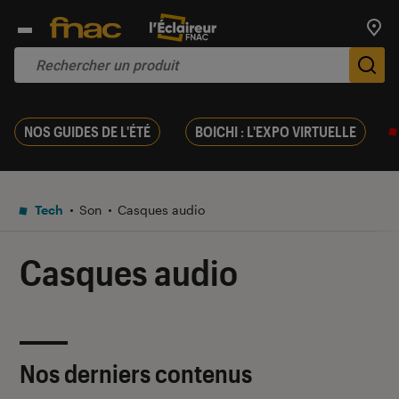
Trouv
De
NOS GUIDES DE L'ÉTÉ
BOICHI : L'EXPO VIRTUELLE
Tech
Son
Casques audio
Casques audio
Nos derniers contenus