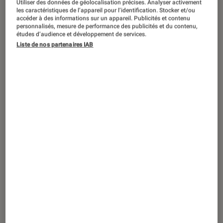
Utiliser des données de géolocalisation précises. Analyser activement
les caractéristiques de l’appareil pour l’identification. Stocker et/ou
accéder à des informations sur un appareil. Publicités et contenu
personnalisés, mesure de performance des publicités et du contenu,
études d’audience et développement de services.
TEST LABO
Liste de nos partenaires IAB
Noté 3 étoiles sur 5
Casques audio
•
17 août. 2017
Test Labo des Beats Powerbeats 3
Wireless, une évolution mineure