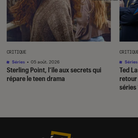
CRITIQUE
CRITIQU
Séries
•
05 août. 2026
Séries
Sterling Point
, l’île aux secrets qui
Ted L
répare le teen drama
retour
séries