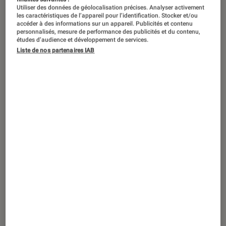
Utiliser des données de géolocalisation précises. Analyser activement
les caractéristiques de l’appareil pour l’identification. Stocker et/ou
accéder à des informations sur un appareil. Publicités et contenu
personnalisés, mesure de performance des publicités et du contenu,
études d’audience et développement de services.
PRISE EN MAIN
Liste de nos partenaires IAB
Smartphones
•
22 fév. 2022
Prise en main du Xiaomi Redmi Note 11 :
un entrée de gamme autonome mais
manquant un peu de peps