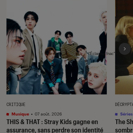
l'Éclaireur fnac">
CRITIQUE
DÉCRYPT
Musique
•
07 août. 2026
Séries
THIS & THAT
: Stray Kids gagne en
The S
assurance, sans perdre son identité
sombr