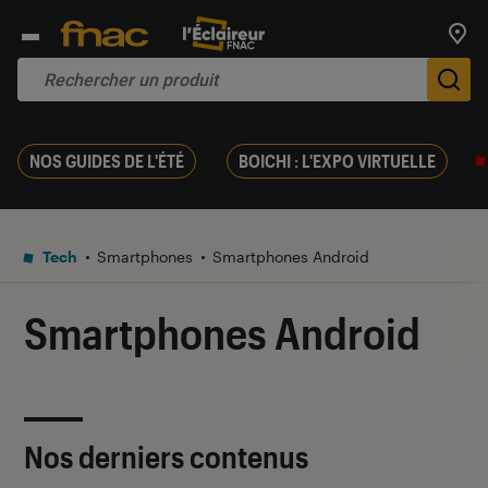
Trouv
De
NOS GUIDES DE L'ÉTÉ
BOICHI : L'EXPO VIRTUELLE
Tech
Smartphones
Smartphones Android
Smartphones Android
Nos derniers contenus