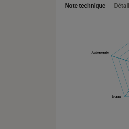
Note technique
Détai
Note technique
Les notes de ce gr