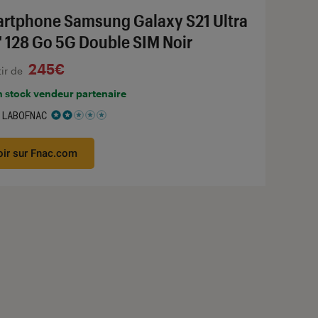
rtphone Samsung Galaxy S21 Ultra
" 128 Go 5G Double SIM Noir
245€
tir de
n stock vendeur partenaire
 LABOFNAC
 2 étoiles sur 5
oir sur Fnac.com