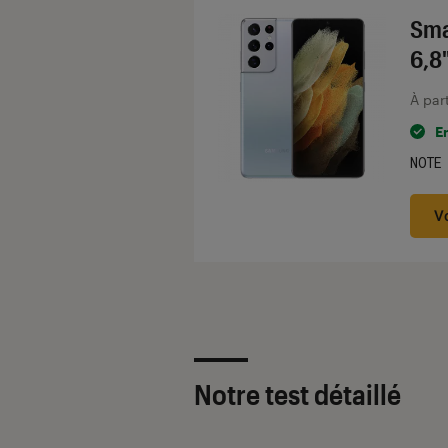
Sma
6,8
À par
E
NOTE
Noté
V
Notre test détaillé