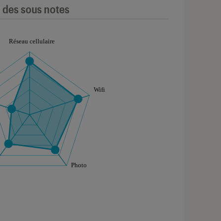
l des sous notes
aphique sont à retrouver dans l'onglet "Détail des so