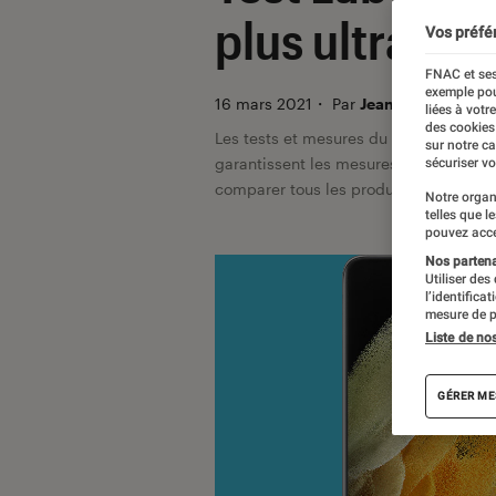
plus ultra d
Vos préfé
FNAC et ses
exemple pou
16 mars 2021
・
Par
Jean-Charles Frel
liées à votr
des cookies
Les tests et mesures du Labo Fnac so
sur notre c
garantissent les mesures grâce à leur 
sécuriser vo
comparer tous les produits, visitez no
Notre organ
telles que l
pouvez acce
Nos partenai
Utiliser des
l’identifica
mesure de p
Liste de no
GÉRER ME