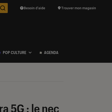
Besoin d’aide
Trouver mon magasin
Des suggestions de produits vont vous être proposées pendant vo
POP CULTURE
AGENDA
a 5G : le nec