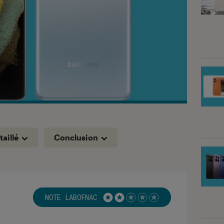
taillé
Conclusion
NOTE LABOFNAC
Noté 2 étoiles sur 5