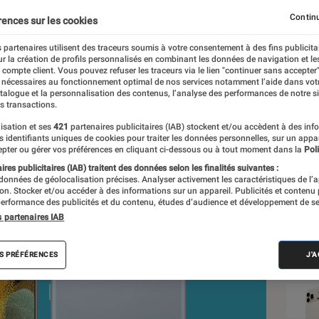
u moment
Continu
rences sur les cookies
 partenaires utilisent des traceurs soumis à votre consentement à des fins publicita
r la création de profils personnalisés en combinant les données de navigation et l
ier, Laure Renouard
e compte client. Vous pouvez refuser les traceurs via le lien "continuer sans accepter"
 nécessaires au fonctionnement optimal de nos services notamment l’aide dans vot
nt réalisés en toute indépendance du commerce ou des fabricants de
atalogue et la personnalisation des contenus, l’analyse des performances de notre si
expertise, et aux équipements de mesures les plus précis. Pour en s
s transactions.
tre
comparateur
.
isation et ses
421
partenaires publicitaires (IAB) stockent et/ou accèdent à des inf
es identifiants uniques de cookies pour traiter les données personnelles, sur un appa
pter ou gérer vos préférences en cliquant ci-dessous ou à tout moment dans la
Poli
res publicitaires (IAB) traitent des données selon les finalités suivantes :
 données de géolocalisation précises. Analyser activement les caractéristiques de l’
Nos
tion. Stocker et/ou accéder à des informations sur un appareil. Publicités et contenu
erformance des publicités et du contenu, études d’audience et développement de se
Sma
s partenaires IAB
VOIR T
S PRÉFÉRENCES
J'