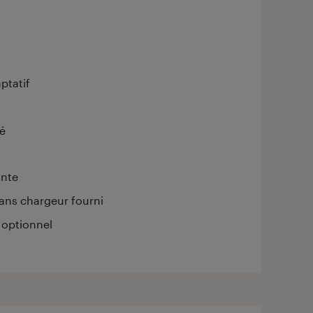
ptatif
té
ante
ans chargeur fourni
 optionnel