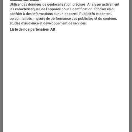
Utiliser des données de géolocalisation précises. Analyser activement
les caractéristiques de l’appareil pour l’identification. Stocker et/ou
accéder à des informations sur un appareil. Publicités et contenu
personnalisés, mesure de performance des publicités et du contenu,
études d’audience et développement de services.
PRISE EN MAIN
Liste de nos partenaires IAB
Smartphones
•
30 avr. 2022
Prise en main du Samsung Galaxy A53
5G : un milieu de gamme convaincant et
très (trop ?) classique