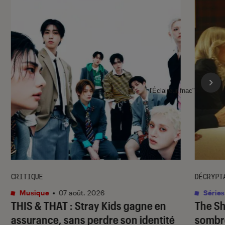
l'Éclaireur fnac">
CRITIQUE
DÉCRYPT
Musique
•
07 août. 2026
Séries
THIS & THAT
: Stray Kids gagne en
The S
assurance, sans perdre son identité
sombr