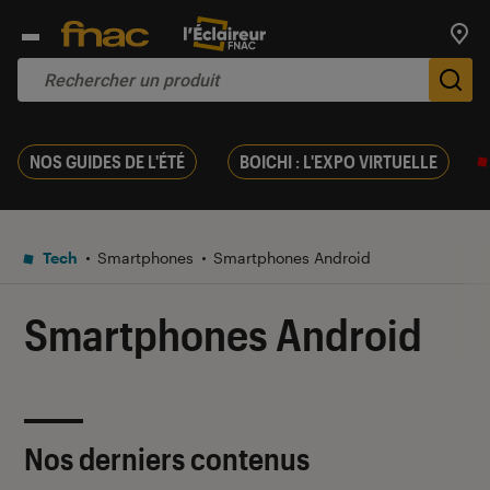
Trouv
De
NOS GUIDES DE L'ÉTÉ
BOICHI : L'EXPO VIRTUELLE
Tech
Smartphones
Smartphones Android
Smartphones Android
Nos derniers contenus