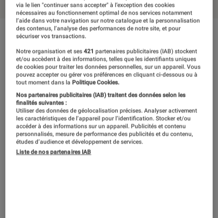
via le lien "continuer sans accepter" à l’exception des cookies
nécessaires au fonctionnement optimal de nos services notamment
l’aide dans votre navigation sur notre catalogue et la personnalisation
des contenus, l’analyse des performances de notre site, et pour
sécuriser vos transactions.
En résumé
Notre organisation et ses
421
partenaires publicitaires (IAB) stockent
et/ou accèdent à des informations, telles que les identifiants uniques
de cookies pour traiter les données personnelles, sur un appareil. Vous
Le realme 8 Pro, après quelques jours d’usage,
pouvez accepter ou gérer vos préférences en cliquant ci-dessous ou à
tout moment dans la
Politique Cookies.
s’impose comme un smartphone agréable à
Nos partenaires publicitaires (IAB) traitent des données selon les
utiliser. Pour son prix somme toute contenu, le
finalités suivantes :
Utiliser des données de géolocalisation précises. Analyser activement
smartphone dispose d’un écran flatteur, d’une
les caractéristiques de l’appareil pour l’identification. Stocker et/ou
accéder à des informations sur un appareil. Publicités et contenu
puce suffisante pour le quotidien et d’une
personnalisés, mesure de performance des publicités et du contenu,
études d’audience et développement de services.
batterie confortable. Son design n’est pas
Liste de nos partenaires IAB
déplaisant, quoique le choix d’un slogan
inscrit en gros caractère contrarier, et son
module photo principal de 108 Mpx permet
(presque) d’offrir l’équivalent d’un zoom